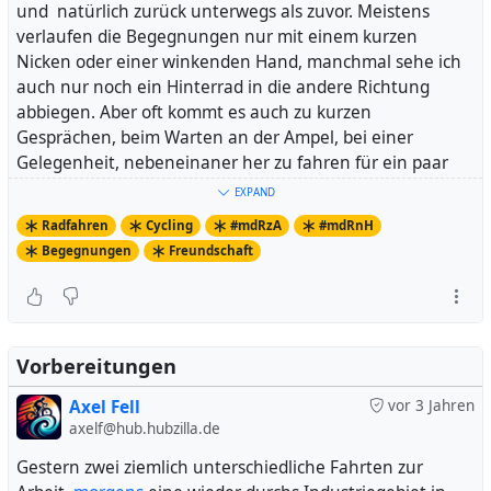
und natürlich zurück unterwegs als zuvor. Meistens
verlaufen die Begegnungen nur mit einem kurzen
Nicken oder einer winkenden Hand, manchmal sehe ich
auch nur noch ein Hinterrad in die andere Richtung
abbiegen. Aber oft kommt es auch zu kurzen
Gesprächen, beim Warten an der Ampel, bei einer
Gelegenheit, nebeneinaner her zu fahren für ein paar
Meter.
EXPAND
Es macht den Eindruck, als wären es flüchtige
Radfahren
Cycling
#mdRzA
#mdRnH
Begegnungen, aber das stimmt nicht. Sie kommen
Begegnungen
Freundschaft
immer wieder und sind auch immer wieder mit einer
Geste des Erkennens und des Grußes verbunden.
Rad fährt man nur selten allein.
Vorbereitungen
Axel Fell
vor 3 Jahren
axelf@hub.hubzilla.de
Gestern zwei ziemlich unterschiedliche Fahrten zur