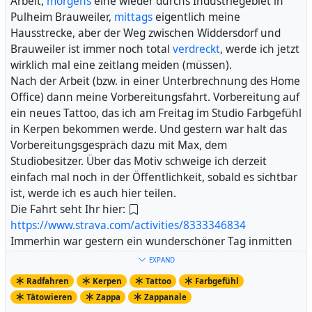
Arbeit,
morgens
eine wieder durchs Industriegebiet in
Pulheim Brauweiler,
mittags
eigentlich meine
Hausstrecke, aber der Weg zwischen Widdersdorf und
Brauweiler ist immer noch total
verdreckt
, werde ich jetzt
wirklich mal eine zeitlang meiden (müssen).
Nach der Arbeit (bzw. in einer Unterbrechnung des Home
Office) dann meine Vorbereitungsfahrt. Vorbereitung auf
ein neues Tattoo, das ich am Freitag im Studio Farbgefühl
in Kerpen bekommen werde. Und gestern war halt das
Vorbereitungsgespräch dazu mit Max, dem
Studiobesitzer. Über das Motiv schweige ich derzeit
einfach mal noch in der Öffentlichkeit, sobald es sichtbar
ist, werde ich es auch hier teilen.
Die Fahrt seht Ihr hier:
https://www.strava.com/activities/8333346834
Immerhin war gestern ein wunderschöner Tag inmitten
einer ziemlichen Schlechtwetterphase. Sonnig, und dann
EXPAND
entstehen eben auch solche Eindrücke:
Radfahren
Kerpen
Tattoo
Farbgefühl
https://pixelfed.de/p/Axel.Fell/516125053952508059
Tätowieren
Zappa
Zappanale
Bin schon total gespannt auf Freitag...