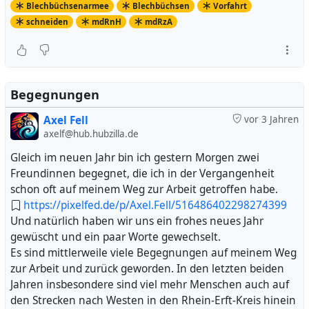
Blechbüchsenarmee
Blechbüchsen
Vorfahrt
Gute Fahrt Euch allen, dass Euch viele Autofahrende
schneiden
mdRnH
mdRzA
begegnen mögen wie die in meiner Einbahstraße
gestern.
Begegnungen
Axel Fell
vor 3 Jahren
axelf@hub.hubzilla.de
Gleich im neuen Jahr bin ich gestern Morgen zwei
Freundinnen begegnet, die ich in der Vergangenheit
schon oft auf meinem Weg zur Arbeit getroffen habe.
https://pixelfed.de/p/Axel.Fell/516486402298274399
Und natürlich haben wir uns ein frohes neues Jahr
gewüscht und ein paar Worte gewechselt.
Es sind mittlerweile viele Begegnungen auf meinem Weg
zur Arbeit und zurück geworden. In den letzten beiden
Jahren insbesondere sind viel mehr Menschen auch auf
den Strecken nach Westen in den Rhein-Erft-Kreis hinein