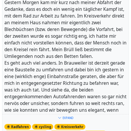
Facebook WARUMICHRADFAHRE:
Gestern Morgen kam mir kurz nach meiner Abfahrt der
https://www.facebook.com/warumichradfahre/
Gedanke, dass es doch ein wenig ein täglicher Kampf ist,
mit dem Rad zur Arbeit zu fahren. Im Kreisverkehr direkt
Threads:
https://www.threads.net/@warumichradfahre
an meinem Haus nahmen mir eigentlich zwei
Blechbüchsen (bzw. deren Bewegende) die Vorfahrt, bei
Instagram:
der zweiten wurde es sogar richtig eng, ich hatte mir
https://www.instagram.com/warumichradfahre/
einfach nicht vorstellen können, dass der Mensch noch in
den Kreisel rein fährt. Mein Brüll ließ bestimmt die
Ach, und x habe ich auch mal wieder.....
Umliegenden noch aus den Betten fallen.
https://x.com/warumichradfahr
Es geht auch viel anders. In Brauweiler ist derzeit gerade
eine Baustelle zu umfahren und dabei bin ich gestern in
Einen Kalender habe ich auch in den Blog eingebunden,
eine (wirklich enge) Einbahnstraße geraten, die aber für
er ist hier:
https://calendar.google.com/calendar/embed?
mich in entgegengesetzter Richtung zu befahren war,
src=c_uo74fdsqa6me222oudv3dfej64%40group.calendar.
was ich auch tat. Und siehe da, die beiden
google.com&ctz=Europe%2FBerlin
entgegenkommenden Autofahrenden waren so gar nicht
nervös oder unsicher, sondern fuhren so weit rechts ran,
wie sie konnten und wir bewegten uns elegant, wenn
auch etwas gedrängt aneinander vorbei. Geht doch!
EXPAND
Das alles könnt Ihr hier sehen:
Radfahren
cycling
Kreisverkehr
https://pixelfed.de/i/web/post/516848969399847665