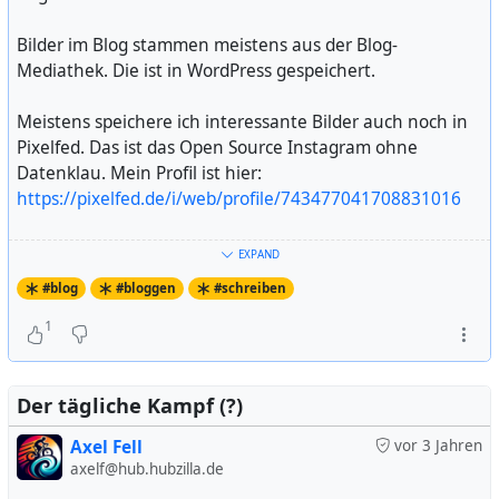
Bilder im Blog stammen meistens aus der Blog-
Threads:
Mediathek. Die ist in WordPress gespeichert.
https://www.threads.net/@warumichradfahre
Meistens speichere ich interessante Bilder auch noch in
Instagram:
Pixelfed. Das ist das Open Source Instagram ohne
https://www.instagram.com/warumichradfahre/
Datenklau. Mein Profil ist hier:
https://pixelfed.de/i/web/profile/743477041708831016
Ach, und x habe ich auch mal wieder.....
https://x.com/warumichradfahr
Die Posts in meinem Blog poste ich auf sozialen
EXPAND
Netzwerken. Das sind:
Einen Kalender habe ich auch in den Blog
#blog
#bloggen
#schreiben
eingebunden, er ist hier:
Mastodon:
https://nrw.social/@warumichradfahre
https://calendar.google.com/calendar/embed?
1
src=c_uo74fdsqa6me222oudv3dfej64%40group.calend
Bluesky:
ar.google.com&ctz=Europe%2FBerlin
https://bsky.app/profile/warumichradfahre.bsky.social
Der tägliche Kampf (?)
Axel Fell
vor 3 Jahren
Facebook Axel Fell:
https://www.facebook.com/axel.fell
axelf@hub.hubzilla.de