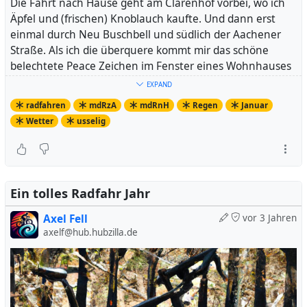
Die Fahrt nach Hause geht am Clarenhof vorbei, wo ich
Äpfel und (frischen) Knoblauch kaufte. Und dann erst
einmal durch Neu Buschbell und südlich der Aachener
Straße. Als ich die überquere kommt mir das schöne
belechtete Peace Zeichen im Fenster eines Wohnhauses
entgegen. Ebenfalls in der
Kurz-Fotogalerie
zu sehen.
EXPAND
Dann noch hinunter nach Horrem, hatte noch was im Ort
radfahren
mdRzA
mdRnH
Regen
Januar
zu erledigen.
Wetter
usselig
https://www.strava.com/activities/8326717903
So sind am Abend des zweiten Tages des Jahres schon
einmal fast 100 Kilometer zusammen gekommen.
Beginnt ganz gut.
Ein tolles Radfahr Jahr
Axel Fell
vor 3 Jahren
axelf@hub.hubzilla.de