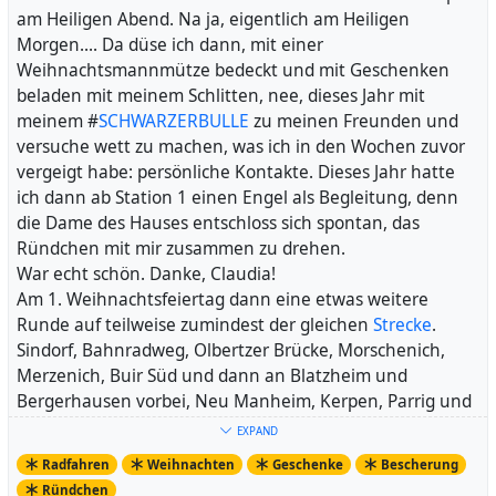
einem Schloss umgeben ist. Das Schloss ist in der Regel
am Heiligen Abend. Na ja, eigentlich am Heiligen
individuellen Bedürfnissen und Vorlieben des Fahrers ab
grün und das Fahrrad ist in der Regel schwarz oder
Morgen.... Da düse ich dann, mit einer
und kann je nach Marke und Modell variieren. Es ist
grau. Die Farben können jedoch variieren und das
Weihnachtsmannmütze bedeckt und mit Geschenken
wichtig, dass man das Gravel Bike ausprobiert und
Symbol kann auch in anderen Formen oder Stilen
beladen mit meinem Schlitten, nee, dieses Jahr mit
sicherstellt, dass es gut passt und den Anforderungen
dargestellt werden. Ich hoffe, dass diese Beschreibung
meinem #
SCHWARZERBULLE
zu meinen Freunden und
entspricht, bevor man eine Entscheidung trifft.
hilfreich ist und dass Sie sich das Symbol der Critical
versuche wett zu machen, was ich in den Wochen zuvor
Mass leicht vorstellen können. Wenn Sie weitere Fragen
vergeigt habe: persönliche Kontakte. Dieses Jahr hatte
Ich glaube, es gibt ein paar große Gravel Bike
haben, zögern Sie bitte nicht, mich zu kontaktieren. Ich
ich dann ab Station 1 einen Engel als Begleitung, denn
Veranstaltungen. Nennst Du mir bitte welche?
stehe Ihnen gerne zur Verfügung.
die Dame des Hauses entschloss sich spontan, das
Ründchen mit mir zusammen zu drehen.
Ja, es gibt tatsächlich einige große Gravel Bike-
axel.fell@posteo.net
War echt schön. Danke, Claudia!
Veranstaltungen auf der ganzen Welt, darunter:
Danke
Am 1. Weihnachtsfeiertag dann eine etwas weitere
Runde auf teilweise zumindest der gleichen
Strecke
.
Dirty Kanza: Dies ist eine beliebte Gravel Bike-
Gern geschehen! Ich hoffe, ich konnte Ihnen
Sindorf, Bahnradweg, Olbertzer Brücke, Morschenich,
Veranstaltung, die jährlich in Kansas, USA, stattfindet.
weiterhelfen. Wenn Sie noch weitere Fragen haben oder
Merzenich, Buir Süd und dann an Blatzheim und
Die Strecke führt durch die Flinthills und ist für ihre
mehr Informationen benötigen, zögern Sie bitte nicht,
Bergerhausen vorbei, Neu Manheim, Kerpen, Parrig und
Herausforderungen bekannt.
mich zu kontaktieren. Ich stehe Ihnen gerne zur
zu hause. Den Fuffi allerdings nur vollgemacht, weil ich
EXPAND
Verfügung.
vor unserem Haus noch mal beide Kreisverkehre
Grinduro: Dies ist eine Gravel Bike-Veranstaltung, die
Radfahren
Weihnachten
Geschenke
Bescherung
durchquerte.
jährlich in verschiedenen Orten auf der ganzen Welt
Ründchen