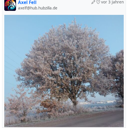
und allem Komfort, doch ziemlich schwer ist und sich
Axel Fell
vor 3 Jahren
axelf@hub.hubzilla.de
deswegen bei weitem nicht so schnell bewegt wie etwa
mein Schwarzer Bulle. Knapp eine Stunde für die etwas
über 15 Kilometer ist dann doch auf die Dauer zu
langsam. Deswegen werde ich ab morgen wieder den
Schwarzen Bullen nehmen.
Heute Nachmittag war dann wieder Veedelstour. Es war
eindeutig die kleinste, aber auch schnellste Veedelstour
aller Zeiten. Wir waren nur zu zweit und meine
Mitfahrerin legte mit ihrem Elektrorad ziemlich vor.
Gegen 18:00 Uhr waren wir nach über 22 Kilometern
schon wieder zu Hause. Ziel war eigentlich, schöne
Weihnachtsbeleuchtung an den Schlösser in Türnich und
Loersfeld zu sehen, aber damit war leider Essig. Kaum
Beleuchtung dort. Dafür strahlte der Pferdehof am Erft-
Karree besonders, vor allem auch das Kunst-Pferd im
Garten.
Es war heuet nicht mehr so kalt wie die letzten Tage und
es war trocken, deswegen machte die letzte Veedelstour
für dieses Jahr auch richtig Spaß.