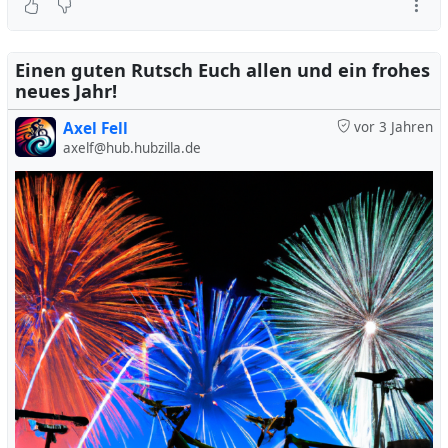
Fahrkomfort zu erhöhen und die Leistung zu verbessern.
Genau. Kennst Du ein paar Hersteller von Rennrädern?
Einen guten Rutsch Euch allen und ein frohes
neues Jahr!
Ja, es gibt viele Hersteller von Rennrädern, darunter:
Axel Fell
vor 3 Jahren
Trek
axelf@hub.hubzilla.de
Specialized
Cannondale
Giant
Scott
Pinarello
Cervelo
Bianchi
Colnago
De Rosa
BMC
Dies sind nur einige Beispiele und es gibt noch viele
weitere Hersteller von Rennrädern auf dem Markt. Die