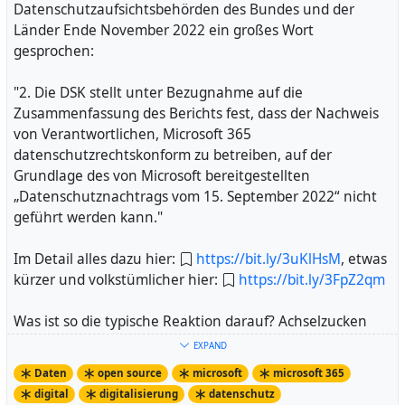
Datenschutzaufsichtsbehörden des Bundes und der
Erfrierungen drin.
habt oder auch bei Lob und Kritik, könnt Ihr mich
Länder Ende November 2022 ein großes Wort
Füße sind an sich kein Problem. Mehrere Schichten
kontaktieren, gerne auch
hier
:
gesprochen:
Socken sollten helfen. Und vor allem natürlich gute
http://warumichradfahre.blog/kontakt/
.
Winterschuhe. Es gibt mehrere gute Schuhe von
"2. Die DSK stellt unter Bezugnahme auf die
mehreren guten Herstellern. Eine Goretex-Schicht im
Zusammenfassung des Berichts fest, dass der Nachweis
Oberschuh ist normalerweise ein Garant für Schutz vor
von Verantwortlichen, Microsoft 365
fast aller Unbill, also bitte mal umschauen danach. Die
datenschutzrechtskonform zu betreiben, auf der
kosten schon nen Euro, aber helfen kalte Füße zu
Grundlage des von Microsoft bereitgestellten
vermeiden. Die sind aber ein häufiger und
„Datenschutznachtrags vom 15. September 2022“ nicht
nachvollhziehbarer Grund, das Rad im Winter stehen zu
geführt werden kann."
lassen. Muss nicht sein.
Wie ich bei diesen Temperaturen Rad fahre, könnt Ihr
Im Detail alles dazu hier:
https://bit.ly/3uKlHsM
, etwas
hier nachlesen und -sehen:
kürzer und volkstümlicher hier:
https://bit.ly/3FpZ2qm
http://warumichradfahre.blog/2020/11/30/sooooo-
kalt/
Was ist so die typische Reaktion darauf? Achselzucken
Jetzt also los, Kälte ist kein Grund, nicht Rad zu fahren.
und Ignoranz. Und: es gibt doch keine Alternative. Gibt es
Aber dennoch: passt auf Euch auf da draußen!
EXPAND
nicht? Schauen wir doch mal......
Daten
open source
microsoft
microsoft 365
digital
digitalisierung
datenschutz
Ich nutze
Mozilla Firefox
statt Edge als Browser.