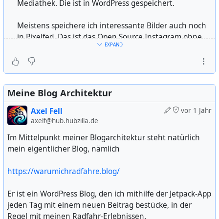
Mediathek. Die ist in WordPress gespeichert.
Meistens speichere ich interessante Bilder auch noch
in Pixelfed. Das ist das Open Source Instagram ohne
EXPAND
Datenklau. Mein Profil ist hier:
https://pixelfed.de/i/web/profile/74347704170883101
6
Meine Blog Architektur
Die Posts in meinem Blog poste ich auf sozialen
Netzwerken. Das sind:
Axel Fell
vor 1 Jahr
axelf@hub.hubzilla.de
Mastodon:
https://nrw.social/@warumichradfahre
Im Mittelpunkt meiner Blogarchitektur steht natürlich
mein eigentlicher Blog, nämlich
Bluesky:
https://bsky.app/profile/warumichradfahre.bsky.social
https://warumichradfahre.blog/
Facebook Axel Fell:
https://www.facebook.com/axel.fell
Er ist ein WordPress Blog, den ich mithilfe der Jetpack-App
jeden Tag mit einem neuen Beitrag bestücke, in der
Facebook WARUMICHRADFAHRE:
Regel mit meinen Radfahr-Erlebnissen.
https://www.facebook.com/warumichradfahre/