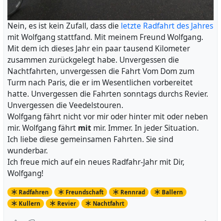
gerne:
Nein, es ist kein Zufall, dass die
letzte Radfahrt des Jahres
mit Wolfgang stattfand. Mit meinem Freund Wolfgang.
Was weißt du über Rennradfahren?
Mit dem ich dieses Jahr ein paar tausend Kilometer
zusammen zurückgelegt habe. Unvergessen die
Ich weiß, dass Rennradfahren eine Sportart ist, bei der
Nachtfahrten, unvergessen die Fahrt Vom Dom zum
man auf einem Fahrrad fährt, das speziell für die Straße
Turm nach Paris, die er im Wesentlichen vorbereitet
entwickelt wurde. Rennräder haben in der Regel leichte
hatte. Unvergessen die Fahrten sonntags durchs Revier.
Rahmen, schnellrollende Reifen und eine gebeugte
Unvergessen die Veedelstouren.
Sitzposition, die für hohe Geschwindigkeiten auf der
Wolfgang fährt nicht vor mir oder hinter mit oder neben
Straße optimiert ist. Rennradfahren kann als
mir. Wolfgang fährt
mit
mir. Immer. In jeder Situation.
Freizeitaktivität oder als Wettbewerb betrieben werden.
Ich liebe diese gemeinsamen Fahrten. Sie sind
Es gibt verschiedene Arten von Rennradrennen, darunter
wunderbar.
Straßenrennen, Zeitfahren und Radrennen auf Bahnen.
Ich freue mich auf ein neues Radfahr-Jahr mit Dir,
Rennradfahren erfordert eine gute Kondition und
Wolfgang!
Ausdauer und ist auch eine gute Möglichkeit, die
Gesundheit zu fördern und Kalorien zu verbrennen. Es
Radfahren
Freundschaft
Rennrad
Ballern
gibt auch spezielle Ausrüstung und Kleidung, die beim
Kullern
Revier
Nachtfahrt
Rennradfahren getragen werden kann, um den