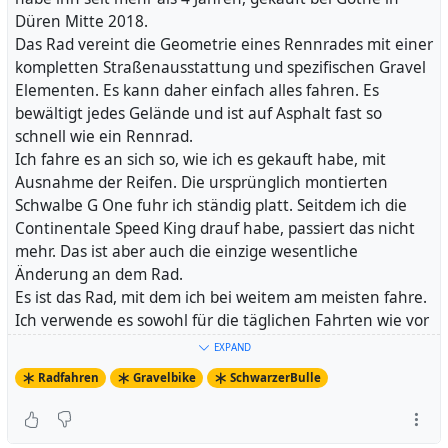
ist mein Gravel Bike, letzteres eines meiner beiden
Düren Mitte 2018.
Rennräder. Aber auch #
BlueMoon
, mein Lastenrad und
Das Rad vereint die Geometrie eines Rennrades mit einer
Soundbike und #
BlauerSkorpion
, mein Liegedreirad,
kompletten Straßenausstattung und spezifischen Gravel
habe ich ordentlich bewegt. Selten gefahren bin ich
Elementen. Es kann daher einfach alles fahren. Es
#
LittleStevie
, mein zweites Rennrad, aber wenn, habe ich
bewältigt jedes Gelände und ist auf Asphalt fast so
es halt sehr weit bewegt, zum Beispiel bei meinem
schnell wie ein Rennrad.
diesjährigen Highlight, der Fahrt "Vom Dom zum Turm"
Ich fahre es an sich so, wie ich es gekauft habe, mit
vom Kölner Dom zum Eifelturm über Nacht.
Ausnahme der Reifen. Die ursprünglich montierten
Weil ich dann doch mit Gravel- und Rennrädern die
Schwalbe G One fuhr ich ständig platt. Seitdem ich die
meisten Kilometer gefahren bin, habe ich mit meinem
Continentale Speed King drauf habe, passiert das nicht
neuen Freund, chat.openai, mal genau darüber
mehr. Das ist aber auch die einzige wesentliche
unterhalten. Die Unterhaltung veröffentliche ich hier
Änderung an dem Rad.
gerne:
Es ist das Rad, mit dem ich bei weitem am meisten fahre.
Ich verwende es sowohl für die täglichen Fahrten wie vor
Was weißt du über Rennradfahren?
allem auch für die längeren Fahrten, bei denen ich etwas
EXPAND
mitnehmen muss. Ich hatte es mit auf der
Radfahren
Gravelbike
SchwarzerBulle
Ich weiß, dass Rennradfahren eine Sportart ist, bei der
Flusskreuzfahrt entlang der Donau, fuhr mein erstes 24
man auf einem Fahrrad fährt, das speziell für die Straße
Stunden Rennen in Kelheim damit und machte neulich
entwickelt wurde. Rennräder haben in der Regel leichte
meinen Besuch im Saarland damit.