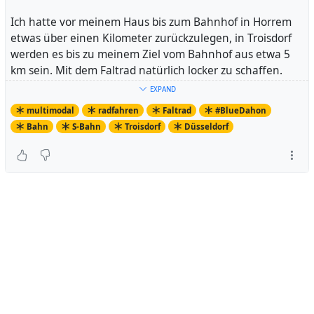
Ich hatte vor meinem Haus bis zum Bahnhof in Horrem
etwas über einen Kilometer zurückzulegen, in Troisdorf
werden es bis zu meinem Ziel vom Bahnhof aus etwa 5
km sein. Mit dem Faltrad natürlich locker zu schaffen.
Das Wetter spielt heute morgen mit, deswegen
EXPAND
vollkommen easy.
multimodal
radfahren
Faltrad
#BlueDahon
Bahn
S-Bahn
Troisdorf
Düsseldorf
Bin gespannt auf heute Nachmittag, dann wird es etwas
weiter und auch mit einem Umstieg auf jeden Fall etwas
komplizierter. Außerdem werde ich mich in Düsseldorf
etwas weiter bewegen, mal sehen wie das läuft.
Ich berichte!