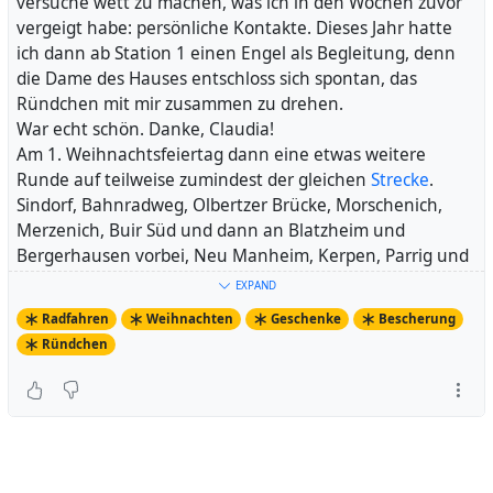
versuche wett zu machen, was ich in den Wochen zuvor
vergeigt habe: persönliche Kontakte. Dieses Jahr hatte
ich dann ab Station 1 einen Engel als Begleitung, denn
die Dame des Hauses entschloss sich spontan, das
Ründchen mit mir zusammen zu drehen.
War echt schön. Danke, Claudia!
Am 1. Weihnachtsfeiertag dann eine etwas weitere
Runde auf teilweise zumindest der gleichen
Strecke
.
Sindorf, Bahnradweg, Olbertzer Brücke, Morschenich,
Merzenich, Buir Süd und dann an Blatzheim und
Bergerhausen vorbei, Neu Manheim, Kerpen, Parrig und
zu hause. Den Fuffi allerdings nur vollgemacht, weil ich
EXPAND
vor unserem Haus noch mal beide Kreisverkehre
Radfahren
Weihnachten
Geschenke
Bescherung
durchquerte.
Ründchen
Habe dazu mal wieder #
LittleStevie
reaktiviert, weil
#
TheViper
einen Plattfuss hinten hatte. Hat aber total
Spaß gemacht, das Rad ist schon besonders.
Mit dieser Fahrt habe ich mich in meiner ewigen
Jahresstatistik auf Platz 2 gehievt. 2022 ist also seit 2011
das zweitbeste Jahr (was die Kilometerleistung