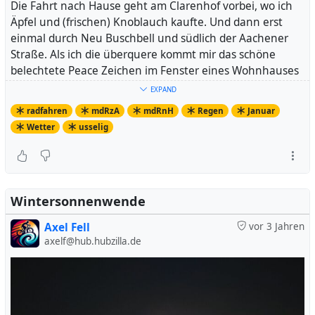
Die Fahrt nach Hause geht am Clarenhof vorbei, wo ich
Äpfel und (frischen) Knoblauch kaufte. Und dann erst
einmal durch Neu Buschbell und südlich der Aachener
Straße. Als ich die überquere kommt mir das schöne
belechtete Peace Zeichen im Fenster eines Wohnhauses
entgegen. Ebenfalls in der
Kurz-Fotogalerie
zu sehen.
EXPAND
Dann noch hinunter nach Horrem, hatte noch was im Ort
radfahren
mdRzA
mdRnH
Regen
Januar
zu erledigen.
Wetter
usselig
https://www.strava.com/activities/8326717903
So sind am Abend des zweiten Tages des Jahres schon
einmal fast 100 Kilometer zusammen gekommen.
Beginnt ganz gut.
Wintersonnenwende
Axel Fell
vor 3 Jahren
axelf@hub.hubzilla.de