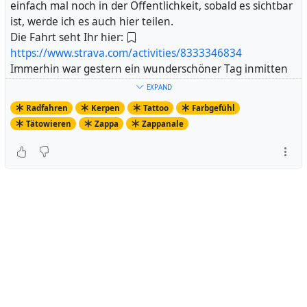
einfach mal noch in der Öffentlichkeit, sobald es sichtbar
ist, werde ich es auch hier teilen.
Die Fahrt seht Ihr hier:
https://www.strava.com/activities/8333346834
Immerhin war gestern ein wunderschöner Tag inmitten
einer ziemlichen Schlechtwetterphase. Sonnig, und dann
EXPAND
entstehen eben auch solche Eindrücke:
Radfahren
Kerpen
Tattoo
Farbgefühl
https://pixelfed.de/p/Axel.Fell/516125053952508059
Tätowieren
Zappa
Zappanale
Bin schon total gespannt auf Freitag...