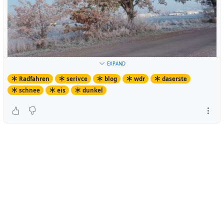
EXPAND
Radfahren
serivce
blog
wdr
daserste
schnee
eis
dunkel
Dieses Jahr kommt auch alles zusammen.... Die immer
noch kürzer werdenden Tage, die dazu führen, dass
unsere #
mdrza
Fahrten nicht nur im Dunkeln beginnen,
sondern auch enden. Und jetzt auch noch klirrende Kälte
in den letzten Tagen mit teilweise zweistelligen
Minusgraden sogar hier im Rheinland.
Zum Fahren im Dunkeln habe ich ja schon einmal
hier