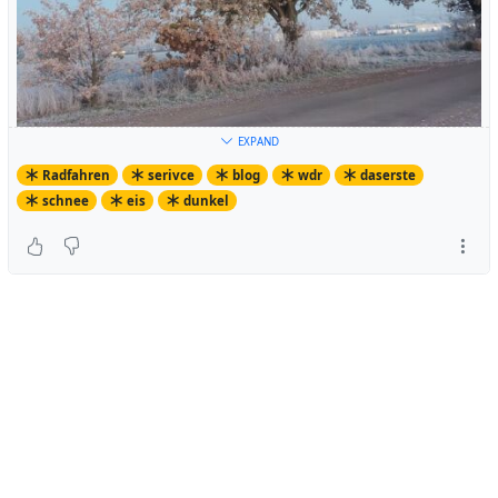
EXPAND
Radfahren
serivce
blog
wdr
daserste
schnee
eis
dunkel
Dieses Jahr kommt auch alles zusammen.... Die immer
noch kürzer werdenden Tage, die dazu führen, dass
unsere #
mdrza
Fahrten nicht nur im Dunkeln beginnen,
sondern auch enden. Und jetzt auch noch klirrende Kälte
in den letzten Tagen mit teilweise zweistelligen
Minusgraden sogar hier im Rheinland.
Zum Fahren im Dunkeln habe ich ja schon einmal
hier