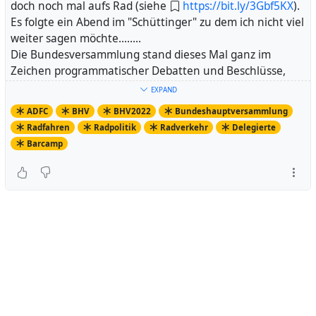
doch noch mal aufs Rad (siehe
https://bit.ly/3Gbf5KX
).
Es folgte ein Abend im "Schüttinger" zu dem ich nicht viel
weiter sagen möchte........
Die Bundesversammlung stand dieses Mal ganz im
Zeichen programmatischer Debatten und Beschlüsse,
Wahlen standen nicht an.
EXPAND
Nach der Keynote von Senatorin Dr. Maike Schäfer stand
ADFC
BHV
BHV2022
Bundeshauptversammlung
der Leitantrag des Bundesvorstandes zur Entscheidung
Radfahren
Radpolitik
Radverkehr
Delegierte
an. Er fordert mit Nachdruck und kurzfristig eine Revision
Barcamp
des Straßenverkehrsrechts in Deutschland. Die knapp
150 Delegierten votierten einstimmig dafür und üben
damit Druck insbesondere auf Bundesverkehrsminister
Wissing aus, die lange zugesagte und im
Koalitionsvertrag festgelegte Reform endlich anzugehen.
Daneben wurde mit großer Mehrheit die Strategie für
den Gesamtverband verabschiedet und ein Antrag des
Bundesvorstands für ein besseres Zusammenspiel
zwischen Bahn, ÖPNV und Rad angenommen.
Hat mir total Spaß gemacht mit meinen 28
Delegiertenkolleginnen und -kollegen aus NRW. Wir