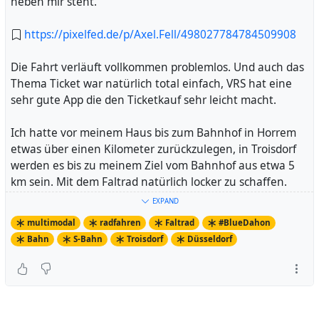
neben mir steht.
https://pixelfed.de/p/Axel.Fell/498027784784509908
Die Fahrt verläuft vollkommen problemlos. Und auch das
Thema Ticket war natürlich total einfach, VRS hat eine
sehr gute App die den Ticketkauf sehr leicht macht.
Ich hatte vor meinem Haus bis zum Bahnhof in Horrem
etwas über einen Kilometer zurückzulegen, in Troisdorf
werden es bis zu meinem Ziel vom Bahnhof aus etwa 5
km sein. Mit dem Faltrad natürlich locker zu schaffen.
Das Wetter spielt heute morgen mit, deswegen
EXPAND
vollkommen easy.
multimodal
radfahren
Faltrad
#BlueDahon
Bahn
S-Bahn
Troisdorf
Düsseldorf
Bin gespannt auf heute Nachmittag, dann wird es etwas
weiter und auch mit einem Umstieg auf jeden Fall etwas
komplizierter. Außerdem werde ich mich in Düsseldorf
etwas weiter bewegen, mal sehen wie das läuft.