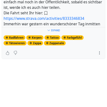
einfach mal noch in der Öffentlichkeit, sobald es sichtbar
ist, werde ich es auch hier teilen.
Die Fahrt seht Ihr hier:
https://www.strava.com/activities/8333346834
Immerhin war gestern ein wunderschöner Tag inmitten
einer ziemlichen Schlechtwetterphase. Sonnig, und dann
EXPAND
entstehen eben auch solche Eindrücke:
Radfahren
Kerpen
Tattoo
Farbgefühl
https://pixelfed.de/p/Axel.Fell/516125053952508059
Tätowieren
Zappa
Zappanale
Bin schon total gespannt auf Freitag...