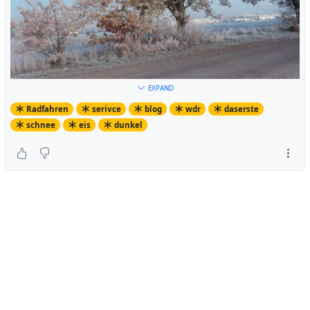
EXPAND
Radfahren
serivce
blog
wdr
daserste
schnee
eis
dunkel
Dieses Jahr kommt auch alles zusammen.... Die immer
noch kürzer werdenden Tage, die dazu führen, dass
unsere #
mdrza
Fahrten nicht nur im Dunkeln beginnen,
sondern auch enden. Und jetzt auch noch klirrende Kälte
in den letzten Tagen mit teilweise zweistelligen
Minusgraden sogar hier im Rheinland.
Zum Fahren im Dunkeln habe ich ja schon einmal
hier