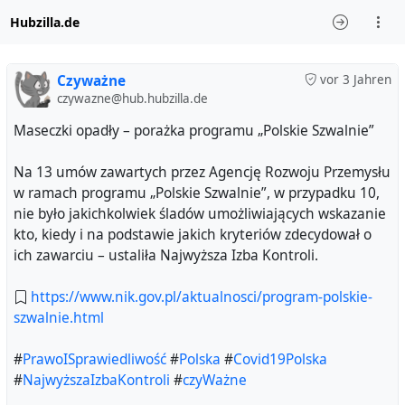
Hubzilla.de
Czyważne
vor 3 Jahren
czywazne@hub.hubzilla.de
Maseczki opadły – porażka programu „Polskie Szwalnie”
Na 13 umów zawartych przez Agencję Rozwoju Przemysłu
w ramach programu „Polskie Szwalnie”, w przypadku 10,
nie było jakichkolwiek śladów umożliwiających wskazanie
kto, kiedy i na podstawie jakich kryteriów zdecydował o
ich zawarciu – ustaliła Najwyższa Izba Kontroli.
https://www.nik.gov.pl/aktualnosci/program-polskie-
szwalnie.html
#
PrawoISprawiedliwość
#
Polska
#
Covid19Polska
#
NajwyższaIzbaKontroli
#
czyWażne