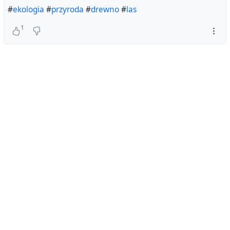
#
ekologia
#
przyroda
#
drewno
#
las
1