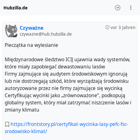
Hubzilla.de
Czyważne
vor 3 Jahren
czywazne@hub.hubzilla.de
Pieczątka na wylesianie
Międzynarodowe śledztwo ICIJ ujawnia wady systemów,
które miały zapobiegać dewastowaniu lasów
Firmy zajmujące się audytem środowiskowym ignorują
lub nie dostrzegają szkód, które wyrządzają środowisku
autoryzowane przez nie firmy zajmujące się wycinką
Certyfikując wycinki jako „zrównoważone”, podkopują
globalny system, który miał zatrzymać niszczenie lasów i
zmiany klimatu
https://frontstory.pl/certyfikat-wycinka-lasy-pefc-fsc-
srodowisko-klimat/