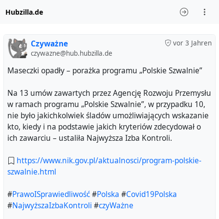
Hubzilla.de
Czyważne
vor 3 Jahren
czywazne@hub.hubzilla.de
Maseczki opadły – porażka programu „Polskie Szwalnie”
Na 13 umów zawartych przez Agencję Rozwoju Przemysłu
w ramach programu „Polskie Szwalnie”, w przypadku 10,
nie było jakichkolwiek śladów umożliwiających wskazanie
kto, kiedy i na podstawie jakich kryteriów zdecydował o
ich zawarciu – ustaliła Najwyższa Izba Kontroli.
https://www.nik.gov.pl/aktualnosci/program-polskie-
szwalnie.html
#
PrawoISprawiedliwość
#
Polska
#
Covid19Polska
#
NajwyższaIzbaKontroli
#
czyWażne