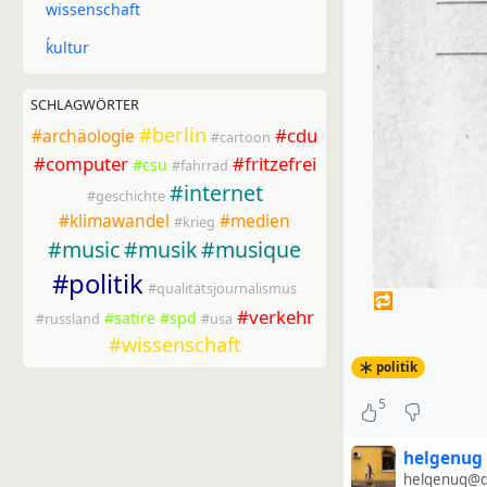
wissenschaft
ḱultur
SCHLAGWÖRTER
#berlin
#cdu
#archäologie
#cartoon
#computer
#fritzefrei
#csu
#fahrrad
#internet
#geschichte
#klimawandel
#medien
#krieg
#music
#musik
#musique
#politik
#qualitätsjournalismus
🔁
#verkehr
#satire
#spd
#russland
#usa
#wissenschaft
politik
5
helgenug
helgenug@di