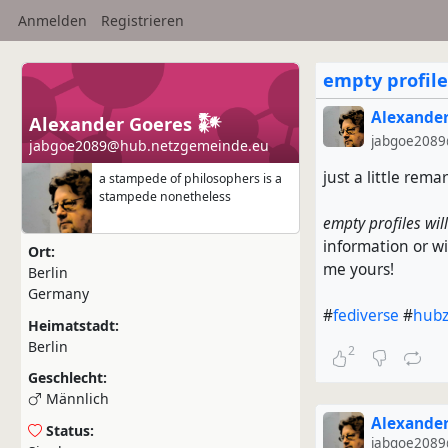
Anmelden
Registrieren
empty profile
Alexander
Alexander Goeres 𒀯
jabgoe2089
jabgoe2089@hub.netzgemeinde.eu
just a little rema
a stampede of philosophers is a
stampede nonetheless
empty profiles wil
information or wi
Ort:
me yours!
Berlin
Germany
#
fediverse
#
hubz
Heimatstadt:
Berlin
2
Geschlecht:
Männlich
Alexander
Status:
jabgoe2089