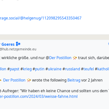
courage.social/@helgenug/112098295543350467
 Goeres 𒀯
@hub.netzgemeinde.eu
t wirkliche größe. und nur @
Der Postillon 📯
traut sich, darübe
llon
#
papst
#
krieg
#
putin
#
ukraine
#
russland
#
teufel
#
kathol
Der Postillon 📯
wrote the following
Beitrag
vor 2 Jahren
t-Aufreger: "Wir haben eh keine Chance und sollten uns dem 
er-postillon.com/2024/03/weisse-fahne.html