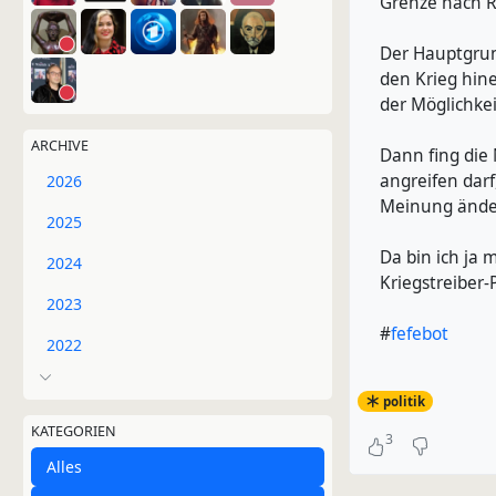
Grenze nach R
Der Hauptgrun
den Krieg hine
der Möglichke
ARCHIVE
Dann fing die
angreifen darf
2026
Meinung ändert
2025
Da bin ich ja 
2024
Kriegstreiber-
2023
#
fefebot
2022
politik
KATEGORIEN
3
Alles