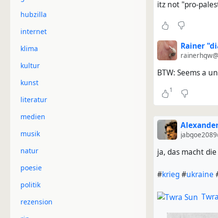
itz not "pro-pales
hubzilla
internet
Rainer "di
klima
rainerhgw@
kultur
BTW: Seems a univ
kunst
1
literatur
medien
Alexander
musik
jabgoe2089
natur
ja, das macht die
poesie
#
krieg
#
ukraine
politik
Twra
rezension