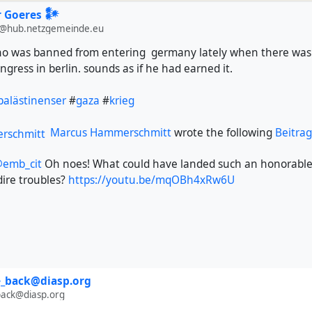
 Goeres 𒀯
@hub.netzgemeinde.eu
who was banned from entering germany lately when there was t
ngress in berlin. sounds as if he had earned it.
palästinenser
#
gaza
#
krieg
Marcus Hammerschmitt
wrote the following
Beitra
emb_cit
Oh noes! What could have landed such an honorable
dire troubles?
https://youtu.be/mqOBh4xRw6U
e_back@diasp.org
back@diasp.org