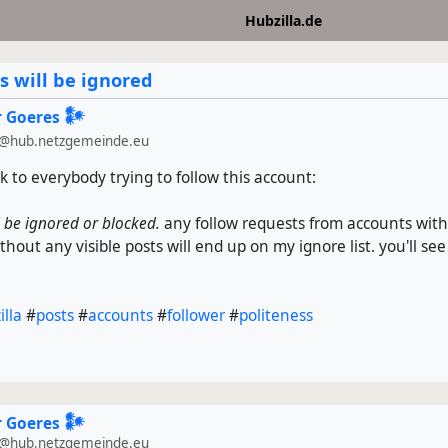
Hubzilla.de
s will be ignored
 Goeres 𒀯
@hub.netzgemeinde.eu
rk to everybody trying to follow this account:
l be ignored or blocked.
any follow requests from accounts wit
thout any visible posts will end up on my ignore list. you'll se
illa
#
posts
#
accounts
#
follower
#
politeness
 Goeres 𒀯
@hub.netzgemeinde.eu