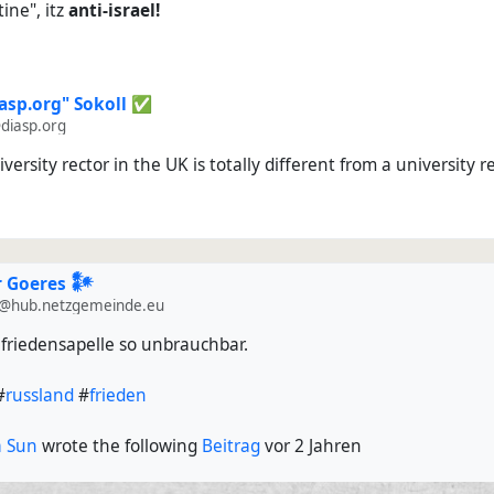
tine", itz
anti-israel!
asp​.org" Sokoll ✅
diasp.org
ersity rector in the UK is totally different from a university 
 Goeres 𒀯
@hub.netzgemeinde.eu
 friedensapelle so unbrauchbar.
#
russland
#
frieden
 Sun
wrote the following
Beitrag
vor 2 Jahren