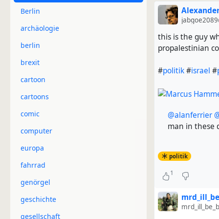
Alexander
Berlin
jabgoe2089
archäologie
this is the guy 
berlin
propalestinian co
brexit
#
politik
#
israel
#
cartoon
cartoons
comic
@alanferrier
@
man in these 
computer
europa
politik
fahrrad
1
genörgel
mrd_ill_b
geschichte
mrd_ill_be_
gesellschaft