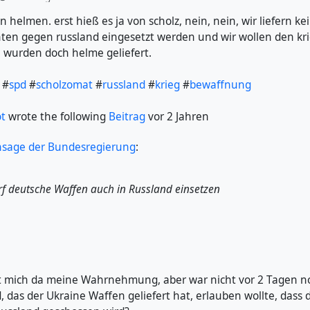
en helmen. erst hieß es ja von scholz, nein, nein, wir liefern k
nten gegen russland eingesetzt werden und wir wollen den kri
 wurden doch helme geliefert.
#
spd
#
scholzomat
#
russland
#
krieg
#
bewaffnung
ot
wrote the following
Beitrag
vor 2 Jahren
hsage der Bundesregierung
:
rf deutsche Waffen auch in Russland einsetzen
gt mich da meine Wahrnehmung, aber war nicht vor 2 Tagen noc
, das der Ukraine Waffen geliefert hat, erlauben wollte, dass 