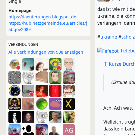
Single
das ist wie mit d
Homepage:
ukraine, die kön
https://laeuterungen.blogspot.de
verlängern. dann
https://hub.netzgemeinde.eu/articles/j
abgoe2089
#
ukraine
#
scholz
VERBINDUNGEN
Fefeb
Alle Verbindungen von 908 anzeigen
[l]
Kurze Durc
Ukraine da
Ach. Ach was.
Vielleicht trü
dass kein Land