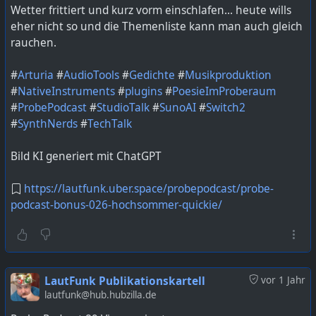
Wetter frittiert und kurz vorm einschlafen... heute wills
podcast-bonus-027-proberaum-gelaber-am-limit/
eher nicht so und die Themenliste kann man auch gleich
rauchen.
#
Arturia
#
AudioTools
#
Gedichte
#
Musikproduktion
#
NativeInstruments
#
plugins
#
PoesieImProberaum
#
ProbePodcast
#
StudioTalk
#
SunoAI
#
Switch2
#
SynthNerds
#
TechTalk
Bild KI generiert mit ChatGPT
https://lautfunk.uber.space/probepodcast/probe-
podcast-bonus-026-hochsommer-quickie/
LautFunk Publikationskartell
vor 1 Jahr
lautfunk@hub.hubzilla.de