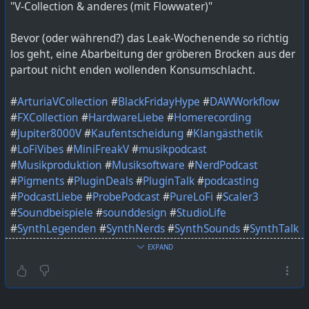
"V-Collection & anderes (mit Flowwater)"
Bevor (oder während?) das Leak-Wochenende so richtig
los geht, eine Abarbeitung der gröberen Brocken aus der
partout nicht enden wollenden Konsumschlacht.
#
ArturiaVCollection
#
BlackFridayHype
#
DAWWorkflow
#
FXCollection
#
HardwareLiebe
#
Homerecording
#
Jupiter8000V
#
Kaufentscheidung
#
Klangästhetik
#
LoFiVibes
#
MiniFreakV
#
musikpodcast
#
Musikproduktion
#
Musiksoftware
#
NerdPodcast
#
Pigments
#
PluginDeals
#
PluginTalk
#
podcasting
#
PodcastLiebe
#
ProbePodcast
#
PureLoFi
#
Scaler3
#
Soundbeispiele
#
sounddesign
#
StudioLife
#
SynthLegenden
#
SynthNerds
#
SynthSounds
#
SynthTalk
#
VSTPlugins
#
WaldorfQuantum
EXPAND
Bild KI generiert mit ChatGPT
https://lautfunk.uber.space/probepodcast/probe-