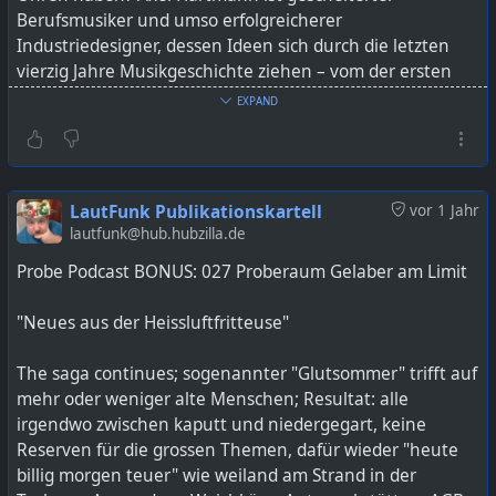
Berufsmusiker und umso erfolgreicherer
Industriedesigner, dessen Ideen sich durch die letzten
vierzig Jahre Musikgeschichte ziehen – vom der ersten
Mikrowelle bis zum neusten Rhodes, vom Startup zum
EXPAND
Weltkonzern und von der teuersten Boutique bis zum
billigsten Controller. Mit ihm reden wir über seinen
Werdegang und seine Arbeit, einige seiner bekanntesten
und/oder seltsamsten Kreationen, über Galaxien, Mäuse
LautFunk Publikationskartell
vor 1 Jahr
und Menschen, und über so einiges mehr.
lautfunk@hub.hubzilla.de
Probe Podcast BONUS: 027 Proberaum Gelaber am Limit
#
ProbePodcast
#
AxelHartmann
#
SynthesizerDesign
#
Sounddesign
#
WaldorfMicrowave
#
HartmannNeuron
"Neues aus der Heissluftfritteuse"
#
AlesisAndromeda
#
ArturiaPolyBrute
#
AkaiMPKMini
#
BluGuitar
#
Musikproduktion
#
HardwareSynthesizer
The saga continues; sogenannter "Glutsommer" trifft auf
#
Industriedesign
mehr oder weniger alte Menschen; Resultat: alle
irgendwo zwischen kaputt und niedergegart, keine
Bild KI generiert mit ChatGPT
Reserven für die grossen Themen, dafür wieder "heute
billig morgen teuer" wie weiland am Strand in der
https://lautfunk.uber.space/probepodcast/probe-