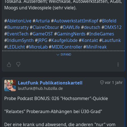
Toskana. Ausserdem; Weichkäse, Autowerkstätten, AGBs,
podcast-100-axel-hartmann/
Moogs und Videospiele (sehr viele).
#
AbletonLive
#
Arturia
#
AutowerkstattImKopf
#
Blofeld
#
Bumsratty
#
ClaireObscur
#
DAWLife
#
deutsch
#
DMX512
#
EventTech
#
GameOST
#
GamingNerds
#
IndieGames
#
IridiumSynth
#
JRPG
#
Kaufgelübde
#
Kontakt
#
Lautfunk
#
LEDLicht
#
MicroLab
#
MIDIController
#
MiniFreak
#
MusicGear
#
MusicProduction
#
MusikerPodcast
EXPAND
#
Musikliebe
#
NerdHumor
#
NerdTalk
#
PaperMario
#
Podcast
#
podcastdeutschland
#
podcasters
#
podcasting
#
PodcastLiebe
#
podcastmakers
#
podcastshow
#
Polybrute
#
ProbePodcast
#
SkyrimMusic
#
SlackTitten
LautFunk Publikationskartell
vor 1 Jahr
#
Sommerloch
#
sounddesign
#
StageLighting
lautfunk@hub.hubzilla.de
#
synthesizer
#
ThomannDeals
#
VCollection11
Probe Podcast BONUS: 026 "Hochsommer"-Quickie
#
VSTPlugins
#
WaldorfSynth
#
XenobladeChronicles
"Relaxtes" Proberaum-Abhängen bei Ü30-Grad"
Bild KI generiert mit ChatGPT
Der eine krank und abwesend, die anderen "nur" vom
https://lautfunk.uber.space/probepodcast/probe-