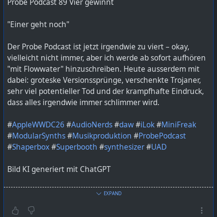
Probe Podcast 89 Vier gewinnt
"Einer geht noch"
Der Probe Podcast ist jetzt irgendwie zu viert – okay,
vielleicht nicht immer, aber ich werde ab sofort aufhören
"mit Flowwater" hinzuschreiben. Heute ausserdem mit
dabei: groteske Versionssprünge, verschenkte Trojaner,
sehr viel potentieller Tod und der krampfhafte Eindruck,
dass alles irgendwie immer schlimmer wird.
#
AppleWWDC26
#
AudioNerds
#
daw
#
iLok
#
MiniFreak
#
ModularSynths
#
Musikproduktion
#
ProbePodcast
#
Shaperbox
#
Superbooth
#
synthesizer
#
UAD
Bild KI generiert mit ChatGPT
https://lautfunk.uber.space/probepodcast/probe-
EXPAND
podcast-89-vier-gewinnt/