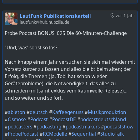
LautFunk Publikationskartell
vor 1 Jahr
lautfunk@hub.hubzilla.de
Probe Podcast BONUS: 025 Die 60-Minuten-Challenge
"Und, was' sonst so los?"
Nach knapp einem Jahr versuchen sie sich mal wieder mit
Vorsatz kürzer zu fassen und alles bleibt beim alten; der
Erfolg, die Themen (ja, Tobi hat schon wieder
Geräteprobleme), die Notwendigkeit, das alles zu
schneiden (mitsamt exklusivem Raumwelle-Release)...
und so weiter und so fort.
#
ableton
#
deutsch
#
Kaffeegenuss
#
Musikproduktion
#
Osmose
#
Podcast
#
PodcastDE
#
podcastdeutschland
#
podcasters
#
podcasting
#
podcastmakers
#
podcastshow
#
ProbePodcast
#
RCModelle
#
Sequential
#
StudioTalk