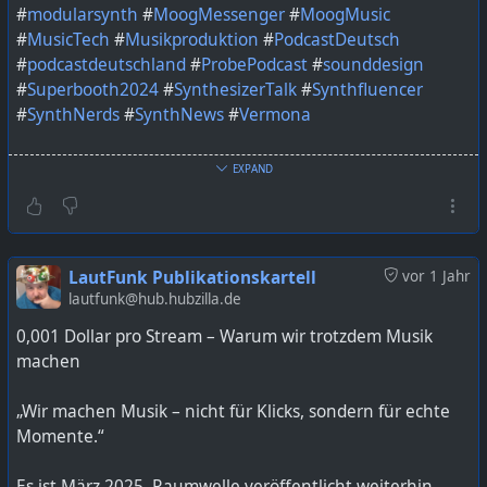
#
modularsynth
#
MoogMessenger
#
MoogMusic
#
MusicTech
#
Musikproduktion
#
PodcastDeutsch
#
podcastdeutschland
#
ProbePodcast
#
sounddesign
#
Superbooth2024
#
SynthesizerTalk
#
Synthfluencer
#
SynthNerds
#
SynthNews
#
Vermona
Bild KI generiert mit ChatGPT
EXPAND
https://lautfunk.uber.space/probepodcast/probe-
podcast-bonus-024-post-booth-bonus-2025/
LautFunk Publikationskartell
vor 1 Jahr
lautfunk@hub.hubzilla.de
0,001 Dollar pro Stream – Warum wir trotzdem Musik
machen
„Wir machen Musik – nicht für Klicks, sondern für echte
Momente.“
Es ist März 2025. Raumwelle veröffentlicht weiterhin