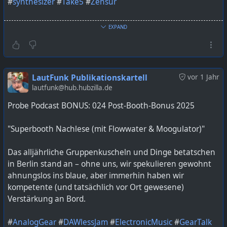
#
synthesizer
#
Take5
#
Zensur
Bild KI generiert mit ChatGPT
EXPAND
https://lautfunk.uber.space/probepodcast/probe-
podcast-bonus-025-die-60-minuten-challenge/
LautFunk Publikationskartell
vor 1 Jahr
lautfunk@hub.hubzilla.de
Probe Podcast BONUS: 024 Post-Booth-Bonus 2025
"Superbooth Nachlese (mit Flowwater & Moogulator)"
Das alljährliche Gruppenkuscheln und Dinge betatschen
in Berlin stand an – ohne uns, wir spekulieren gewohnt
ahnungslos ins blaue, aber immerhin haben wir
kompetente (und tatsächlich vor Ort gewesene)
Verstärkung an Bord.
#
AnalogGear
#
DAWlessJam
#
ElectronicMusic
#
GearTalk