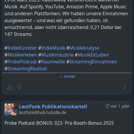
Musik. Auf Spotify, YouTube, Amazon Prime, Apple Music
und anderen Plattformen. Wir haben unsere Einnahmen
ausgewertet – und was wir gefunden haben, ist
ernüchternd, aber nicht überraschend: 0,21 Dollar bei
147 Streams.
#
IndieKünstler
#
IndieMusik
#
MusikAnalyse
#
Musikerleben
#
Musikindustrie
#
MusikIstLeben
#
ProbePodcast
#
Raumwelle
#
StreamingEinnahmen
#
StreamingRealität
EXPAND
Bild KI generiert mit ChatGPT
https://lautfunk.uber.space/probepodcast/0001-dollar-
pro-stream-warum-wir-trotzdem-musik-machen/
LautFunk Publikationskartell
vor 1 Jahr
lautfunk@hub.hubzilla.de
Probe Podcast BONUS: 023 Prä-Booth-Bonus 2025