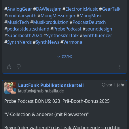
#
AnalogGear
#
DAWlessJam
#
ElectronicMusic
#
GearTalk
#
modularsynth
#
MoogMessenger
#
MoogMusic
#
MusicTech
#
Musikproduktion
#
PodcastDeutsch
#
podcastdeutschland
#
ProbePodcast
#
sounddesign
#
Superbooth2024
#
SynthesizerTalk
#
Synthfluencer
#
SynthNerds
#
SynthNews
#
Vermona
Bild KI generiert mit ChatGPT
EXPAND
https://lautfunk.uber.space/probepodcast/probe-
podcast-bonus-024-post-booth-bonus-2025/
LautFunk Publikationskartell
vor 1 Jahr
lautfunk@hub.hubzilla.de
Probe Podcast BONUS: 023 Prä-Booth-Bonus 2025
"V-Collection & anderes (mit Flowwater)"
Bevor (oder während?) das Leak-Wochenende so richtig