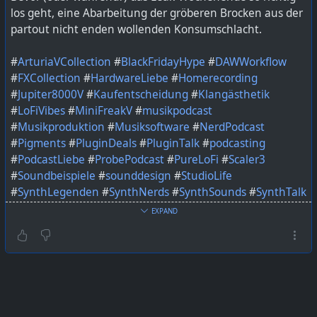
los geht, eine Abarbeitung der gröberen Brocken aus der
partout nicht enden wollenden Konsumschlacht.
#
ArturiaVCollection
#
BlackFridayHype
#
DAWWorkflow
#
FXCollection
#
HardwareLiebe
#
Homerecording
#
Jupiter8000V
#
Kaufentscheidung
#
Klangästhetik
#
LoFiVibes
#
MiniFreakV
#
musikpodcast
#
Musikproduktion
#
Musiksoftware
#
NerdPodcast
#
Pigments
#
PluginDeals
#
PluginTalk
#
podcasting
#
PodcastLiebe
#
ProbePodcast
#
PureLoFi
#
Scaler3
#
Soundbeispiele
#
sounddesign
#
StudioLife
#
SynthLegenden
#
SynthNerds
#
SynthSounds
#
SynthTalk
#
VSTPlugins
#
WaldorfQuantum
EXPAND
Bild KI generiert mit ChatGPT
https://lautfunk.uber.space/probepodcast/probe-
podcast-bonus-023-prae-booth-bonus-2025/