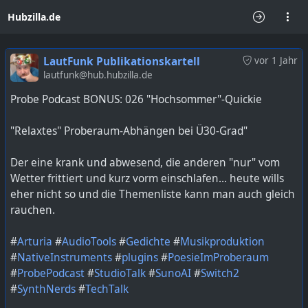
Hubzilla.de
LautFunk Publikationskartell
vor 1 Jahr
lautfunk@hub.hubzilla.de
Probe Podcast BONUS: 026 "Hochsommer"-Quickie
"Relaxtes" Proberaum-Abhängen bei Ü30-Grad"
Der eine krank und abwesend, die anderen "nur" vom
Wetter frittiert und kurz vorm einschlafen... heute wills
eher nicht so und die Themenliste kann man auch gleich
rauchen.
#
Arturia
#
AudioTools
#
Gedichte
#
Musikproduktion
#
NativeInstruments
#
plugins
#
PoesieImProberaum
#
ProbePodcast
#
StudioTalk
#
SunoAI
#
Switch2
#
SynthNerds
#
TechTalk