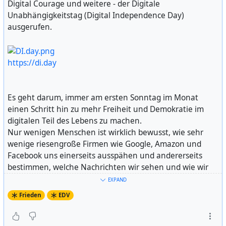
Digital Courage und weitere - der Digitale
Unabhängigkeitstag (Digital Independence Day)
ausgerufen.
https://di.day
Es geht darum, immer am ersten Sonntag im Monat
einen Schritt hin zu mehr Freiheit und Demokratie im
digitalen Teil des Lebens zu machen.
Nur wenigen Menschen ist wirklich bewusst, wie sehr
wenige riesengroße Firmen wie Google, Amazon und
Facebook uns einerseits ausspähen und andererseits
bestimmen, welche Nachrichten wir sehen und wie wir
kommunizieren.
EXPAND
Es gibt Alternativen!
Frieden
EDV
Auf der zugehörigen Internetseite
https://di.day
findet
man einfache Rezepte zum Wechsel von en großen
Privaten hin zu freieren, demokratischeren oder ganz