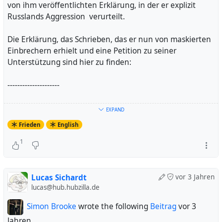
von ihm veröffentlichten Erklärung, in der er explizit
Russlands Aggression verurteilt.
Die Erklärung, das Schrieben, das er nun von maskierten
Einbrechern erhielt und eine Petition zu seiner
Unterstützung sind hier zu finden:
---------------------
Yuri Sheljashenko is an ukrainian lawyer and peace
EXPAND
activist and has been for years. He is fighting for peace
Frieden
English
and the right of not taking part in war activities which is
not garantuied by many - but also the ukranian - states
1
on the world. He explicitly tells Russia to be criminal but
also all other states that are active in wars.
Now masked men intruted his flat and he got a paper
Lucas Sichardt
vor 3 Jahren
claiming him to be pro-russian - based on a declaration
lucas@hub.hubzilla.de
he published which explicitely tells Russia to be criminal
Simon Brooke
wrote the following
Beitrag
vor 3
untruding Ukrainia.
Jahren