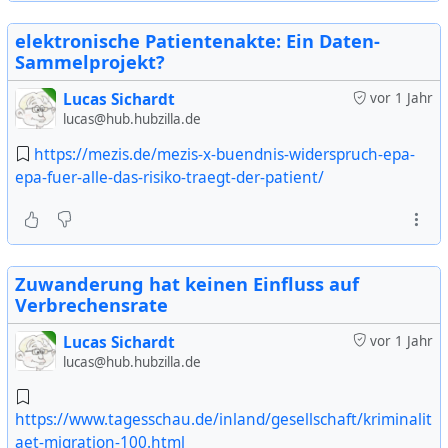
elektronische Patientenakte: Ein Daten-
Sammelprojekt?
Lucas Sichardt
vor 1 Jahr
lucas@hub.hubzilla.de
https://mezis.de/mezis-x-buendnis-widerspruch-epa-
epa-fuer-alle-das-risiko-traegt-der-patient/
Grundgesetzänderungen, verfassungsfeindliche
Vorschläge, Einschränkungen der Grundrechte – das
Sondierungspapier der Union und SPD legt das
Ausmaß ihrer menschenfeindlichen Politik erneut
Zuwanderung hat keinen Einfluss auf
offen. Ihre Vorstellung der nächsten
Verbrechensrate
Regierungslegislatur? Abschiebungen nach
Lucas Sichardt
vor 1 Jahr
Afghanistan und Syrien, Zurückweisungen an inner-
lucas@hub.hubzilla.de
europäischen Grenzen und eine deutsche
Staatsbürgerschaft, die schneller entzogen werden
kann, als man sie erhalten hat.
https://www.tagesschau.de/inland/gesellschaft/kriminalit
aet-migration-100.html