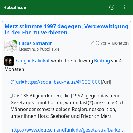
Hubzilla.de
Merz stimmte 1997 dagegen, Vergewaltigung
in der Ehe zu verbieten
Lucas Sichardt
vor 4 Monaten
lucas@hub.hubzilla.de
Gregor Kalinkat
wrote the following
Beitrag
vor 4
Monaten
@[url=https://social.bau-ha.us/@CCC]CCC
[/url]
„Die 138 Abgeordneten, die [1997] gegen das neue
Gesetz gestimmt hatten, waren fast(*) ausschließlich
Männer der schwarz-gelben Regierungskoalition,
unter ihnen Horst Seehofer und Friedrich Merz.“
https://www.deutschlandfunk.de/gesetz-strafbarkeit-