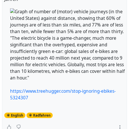
See his declaration, the document he got by the masked
intruders and a petition to help him here:
------------------
"The electric bicycle is a game-changer, much more
significant than the overhyped, expensive and
insufficiently green e-car: global sales of e-bikes are
Petition:
https://actionnetwork.org/petitions/tell-the-
projected to reach 40 million next year, compared to 9
ukrainian-government-to-drop-prosecution-of-peace-
million for electric vehicles. Globally, most trips are less
activist-yurii-sheliazhenko/
than 10 kilometres, which e-bikes can cover within half
an hour."
Hintergrund | Background:
https://worldbeyondwar.org/we-object-to-the-illegal-
https://www.treehugger.com/stop-ignoring-ebikes-
search-and-seizure-at-apartment-of-yurii-sheliazhenko-
5324307
in-kyiv/
Yuri's Erklärung | Declaration:
English
Radfahren
https://worldbeyondwar.org/peace-agenda-for-ukraine-
and-the-world/