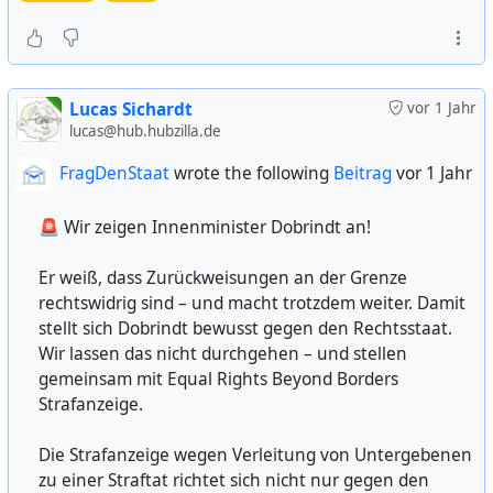
Auf der zugehörigen Internetseite
https://di.day
findet
man einfache Rezepte zum Wechsel von en großen
Privaten hin zu freieren, demokratischeren oder ganz
offenen Alternativen. egal, ob es um Kommunikation,
Einkaufen oder Nachrichten geht.
Lucas Sichardt
vor 1 Jahr
lucas@hub.hubzilla.de
Dabei kann neben dem wünschenswerten Wechsel auch
FragDenStaat
wrote the following
Beitrag
vor 1 Jahr
erstmal das zusätzliche Nutzen freierer Möglichkeiten
gehören...
🚨 Wir zeigen Innenminister Dobrindt an!
Zu den Hintergründen ist zum Beispiel dieser Vortrag
Er weiß, dass Zurückweisungen an der Grenze
sehr aufschlussreich (und erklärt sehr gut, warum so
rechtswidrig sind – und macht trotzdem weiter. Damit
viele Firmen so sehr dazu drängen, ihre "App" auf dem
stellt sich Dobrindt bewusst gegen den Rechtsstaat.
Smartphone zu installieren):
Wir lassen das nicht durchgehen – und stellen
gemeinsam mit Equal Rights Beyond Borders
Die Akte Xandr:
https://media.ccc.de/v/37c3-11974-
Strafanzeige.
die_akte_xandr_ein_tiefer_blick_in_den_abgrund_der_dat
enindustrie
Die Strafanzeige wegen Verleitung von Untergebenen
(Wie viele Daten ständig gesammelt werden am Beispiel
zu einer Straftat richtet sich nicht nur gegen den
irrtümlich veröffentlichter Datenbanken von Microsoft)