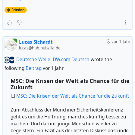
Das gesamte Papier findet ihr hier:
https://fragdenstaat.de/dokumente/256683-
Frieden
ergebnisse-der-sondierungen-von-cdu-csu-und-spd/?
pk_campaign=mastodon
Lucas Sichardt
vor 1 Jahr
lucas@hub.hubzilla.de
Deutsche Welle: DW.com Deutsch
wrote the
following
Beitrag
vor 1 Jahr
MSC: Die Krisen der Welt als Chance für die
Zukunft
MSC: Die Krisen der Welt als Chance für die Zukunft
Zum Abschluss der Münchner Sicherheitskonferenz
geht es um die Hoffnung, manches künftig besser zu
machen. Und darum, junge Menschen wieder zu
begeistern. Ein Fazit aus der letzten Diskussionsrunde.