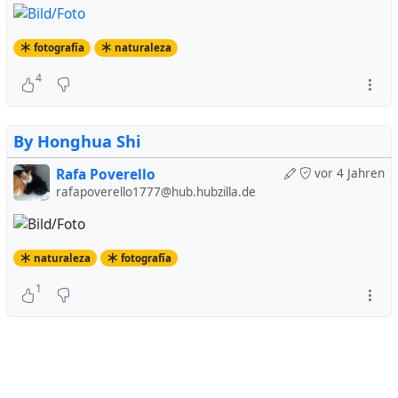
fotografía
naturaleza
4
By Honghua Shi
Rafa Poverello
vor 4 Jahren
rafapoverello1777@hub.hubzilla.de
naturaleza
fotografía
1