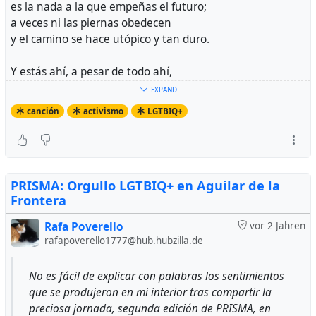
es la nada a la que empeñas el futuro;
a veces ni las piernas obedecen
y el camino se hace utópico y tan duro.
Y estás ahí, a pesar de todo ahí,
gestando un nuevo modo de existir.
EXPAND
canción
activismo
LGTBIQ+
A veces lo único que te conviene
es perder de la memoria lo sufrido;
a veces el dolor es impotente,
te aferra a una revuelta sin sentido.
PRISMA: Orgullo LGTBIQ+ en Aguilar de la
A veces ni la dicha te aprovecha,
Frontera
y todo pasa a ser tu antagonista;
a veces es el caos quien cosecha
Rafa Poverello
vor 2 Jahren
el prado donde esparces las semillas.
rafapoverello1777@hub.hubzilla.de
Y estás ahí, a pesar de todo ahí,
No es fácil de explicar con palabras los sentimientos
gestando un nuevo modo de existir.
que se produjeron en mi interior tras compartir la
preciosa jornada, segunda edición de PRISMA, en
A veces se transforma en un membrete