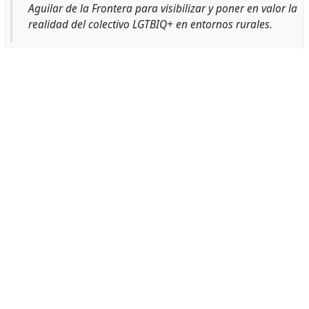
Aguilar de la Frontera para visibilizar y poner en valor la
pues no hay eternidad en el abismo;
realidad del colectivo LGTBIQ+ en entornos rurales.
a veces es perífrasis de siempre,
lo eterno es que me quedo aquí contigo.
PRISMA: Orgullo LGTBIQ+ en Aguilar de la Frontera |
Zagueras