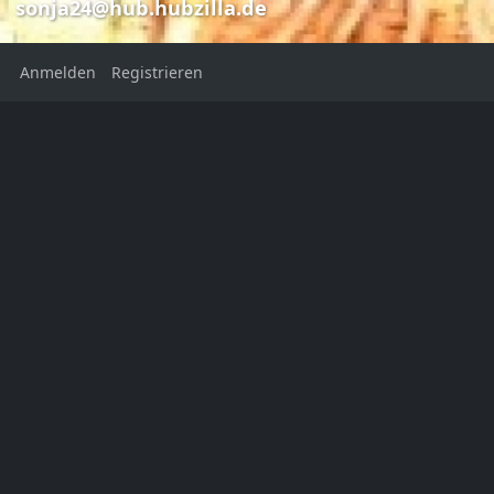
sonja24@hub.hubzilla.de
Anmelden
Registrieren
Thomas 
sonja24@hub
Thomas Hammes
Sonja Obergruber
sonja24@hub.hubzilla.de
Hund,Wald,Natur
Ort:
Bayern
Deutschland
Heimatstadt:
Ansbach
Geschlecht: