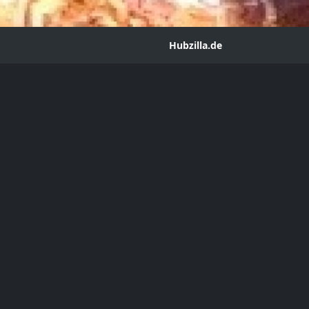
Hubzilla.de
Hammes
.hubzilla.de
 hat sein/ihr
Profilfoto
aktualisiert