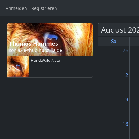
Anmelden
Registrieren
August 20
So
Thomas Hammes
sonja24@hub.hubzilla.de
26
Hund,Wald,Natur
2
9
16