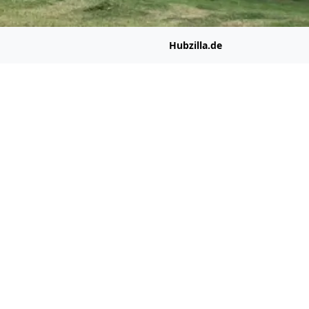
Hubzilla.de