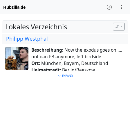
Hubzilla.de
Lokales Verzeichnis
Philipp Westphal
Beschreibung:
Now the exodus goes on ....
not oan FB anymore, left birdside...
Ort:
München, Bayern, Deutschland
Heimatstadt:
Berlin/Beeskow
Webseite:
EXPAND
https://portfolio.pixelfed.social/wessi
https://die-partei.social/@wessi
Schlüsselwörter:
Linux
,
Unix
,
BSD
,
OpenBSD
,
FreeBSD
,
Depotpunk
,
Fujifilm
,
anarchism
,
grow
,
420