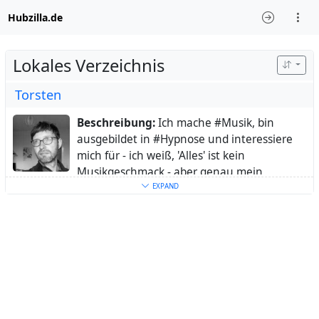
Hubzilla.de
Lokales Verzeichnis
Torsten
Beschreibung:
Ich mache #Musik, bin
ausgebildet in #Hypnose und interessiere
mich für - ich weiß, 'Alles' ist kein
Musikgeschmack - aber genau mein
Interessensgebiet.
EXPAND
Ort:
Germany
Heimatstadt:
Leipzig
Schlüsselwörter:
Musik
,
Music
,
Linux
,
Songwriting
,
Liedermaching
,
Singersongwriter
,
Hypnose
,
Hypnosis