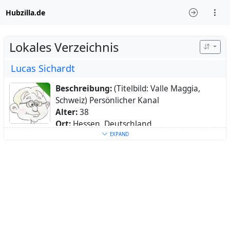
Hubzilla.de
Lokales Verzeichnis
Lucas Sichardt
Beschreibung:
(Titelbild: Valle Maggia,
Schweiz) Persönlicher Kanal
Alter:
38
Ort:
Hessen, Deutschland
Heimatstadt:
Bad Hersfeld
EXPAND
Webseite:
https://lucas.sichardt.net?
Seite=Profile
Schlüsselwörter:
Radfahren
,
Frieden
,
Umweltschutz
,
Medizin
,
EDV