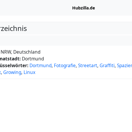
Hubzilla.de
rzeichnis
NRW, Deutschland
matstadt:
Dortmund
üsselwörter:
Dortmund
,
Fotografie
,
Streetart
,
Graffiti
,
Spazie
x
,
Growing
,
Linux