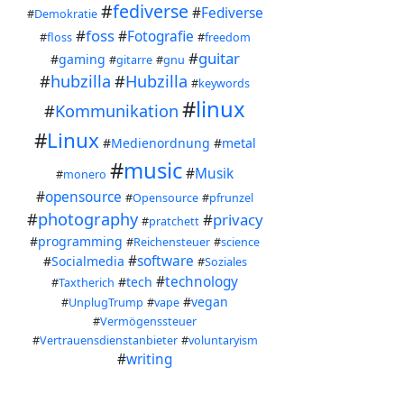
#
fediverse
#
Fediverse
#
Demokratie
#
foss
#
Fotografie
#
floss
#
freedom
#
guitar
#
gaming
#
gitarre
#
gnu
#
hubzilla
#
Hubzilla
#
keywords
#
linux
#
Kommunikation
#
Linux
#
Medienordnung
#
metal
#
music
#
Musik
#
monero
#
opensource
#
Opensource
#
pfrunzel
#
photography
#
privacy
#
pratchett
#
programming
#
Reichensteuer
#
science
#
software
#
Socialmedia
#
Soziales
#
technology
#
tech
#
Taxtherich
#
vegan
#
UnplugTrump
#
vape
#
Vermögenssteuer
#
Vertrauensdienstanbieter
#
voluntaryism
#
writing