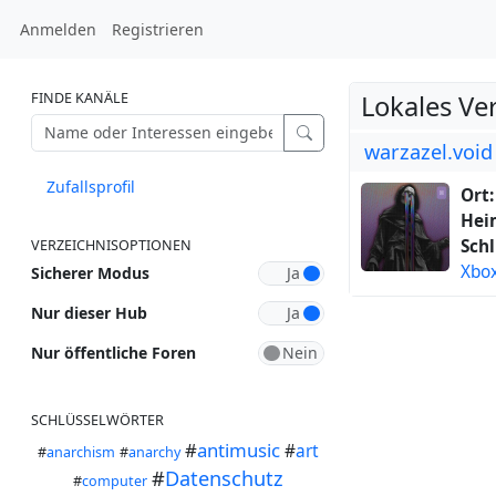
Anmelden
Registrieren
FINDE KANÄLE
Lokales Ve
warzazel.void
Zufallsprofil
Ort:
Hei
Schl
VERZEICHNISOPTIONEN
Xbo
Sicherer Modus
Nur dieser Hub
Nur öffentliche Foren
SCHLÜSSELWÖRTER
#
antimusic
#
art
#
anarchism
#
anarchy
#
Datenschutz
#
computer