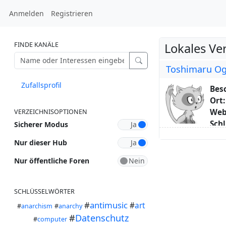
Anmelden
Registrieren
FINDE KANÄLE
Lokales Ve
Toshimaru O
Zufallsprofil
Bes
Ort:
Web
VERZEICHNISOPTIONEN
Schl
Sicherer Modus
Übe
Nur dieser Hub
I wi
Linu
Nur öffentliche Foren
SCHLÜSSELWÖRTER
#
antimusic
#
art
#
anarchism
#
anarchy
#
Datenschutz
#
computer