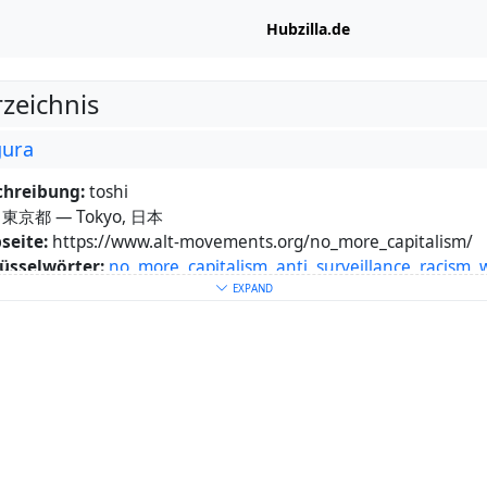
Hubzilla.de
rzeichnis
gura
chreibung:
toshi
東京都 — Tokyo, 日本
seite:
https://www.alt-movements.org/no_more_capitalism/
üsselwörter:
no
,
more
,
capitalism
,
anti
,
surveillance
,
racism
,
r:
日本語で投稿するでしょう。たまに、他の言語でも。
EXPAND
ll probably post in Japanese.Occasionally in other languages.
x (Debian) + emacs + org user. anti capitalist lefist.