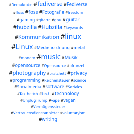
#
fediverse
#
Fediverse
#
Demokratie
#
foss
#
Fotografie
#
floss
#
freedom
#
guitar
#
gaming
#
gitarre
#
gnu
#
hubzilla
#
Hubzilla
#
keywords
#
linux
#
Kommunikation
#
Linux
#
Medienordnung
#
metal
#
music
#
Musik
#
monero
#
opensource
#
Opensource
#
pfrunzel
#
photography
#
privacy
#
pratchett
#
programming
#
Reichensteuer
#
science
#
software
#
Socialmedia
#
Soziales
#
technology
#
tech
#
Taxtherich
#
vegan
#
UnplugTrump
#
vape
#
Vermögenssteuer
#
Vertrauensdienstanbieter
#
voluntaryism
#
writing