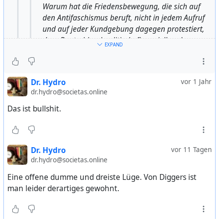
Warum hat die Friedensbewegung, die sich auf
den Antifaschismus beruft, nicht in jedem Aufruf
und auf jeder Kundgebung dagegen protestiert,
dass Deutschland politisch, finanziell und
EXPAND
militärisch ein Nazi-verherrlichendes Regime in
Kiew unterstützt. Damit hätte sie die Regierung in
Erklärungsnot bringen können. Warum hat sie
Dr. Hydro
vor 1 Jahr
nicht die Offensive ergriffen und immer wieder
dr.hydro@societas.online
darauf verwiesen, dass die Bundesregierung
durch ihre Sabotage von Minsk II am Krieg
Das ist bullshit.
mitschuldig ist und die NATO im April 2022 die
Istanbul-Vereinbarung zur sofortigen Beendigung
der Kampfhandlungen verhindert hat.
Dr. Hydro
vor 11 Tagen
dr.hydro@societas.online
#
Frieden
#
Bewegung
#
Deutschland
Eine offene dumme und dreiste Lüge. Von Diggers ist
man leider derartiges gewohnt.
#
NATO
#
eu
#
europe
#
germany
#
neo-nazi
#
ukraine