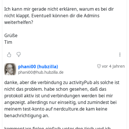
beantwortet! obwohl das mastodon-konto auch keine
Ich kann mir gerade nicht erklären, warum es bei dir
permissions für mich geöffnet hatte. jetzt frage ich mich:
nicht klappt. Eventuell können dir die Admins
woran liegt das?
weiterhelfen?
ist da irgendeine behind-the-scenes magic am werk, oder
Grüße
was? wäre natürlich hervorragend, mit anderen
Tim
fediverse-leuten so einfach kommunizieren zu können,
aber irgendwie kann ich das kaum glauben. ich hoffe,
daß du mehr darüber weißt, da ich in deinen posts
gesehen habe, daß du dich mit dem thema beschäftigst.
phani00 (hubzilla)
vor 4 Jahren
phani00@hub.hubzilla.de
danke, aber die verbindung zu activityPub als solche ist
nicht das problem. habe schon gesehen, daß das
protokoll aktiv ist und verbindungen werden bei mir
angezeigt. allerdings nur einseitig, und zumindest bei
meinem test-konto auf nerdculture.de kam keine
benachrichtigung an.
kommentare fielen einfach unter den tisch und ich