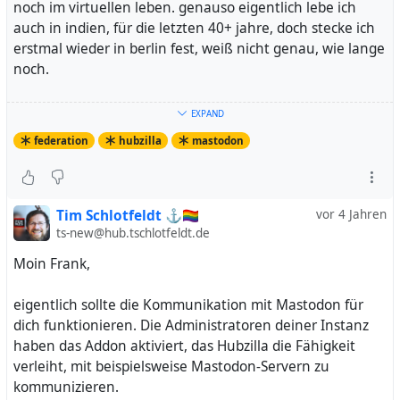
noch im virtuellen leben. genauso eigentlich lebe ich
auch in indien, für die letzten 40+ jahre, doch stecke ich
erstmal wieder in berlin fest, weiß nicht genau, wie lange
noch.
fange ich also an, mich wieder mit hubzilla zu
EXPAND
beschäftigen, und wegen des twitter-exodus sehe ich
federation
hubzilla
mastodon
viele activityPub-leute, einige interessant genug, ihnen
zu folgen.
ich habe ein test-konto auf einem mastodon-server
Tim Schlotfeldt ⚓🏳️‍🌈
vor 4 Jahren
aufgesetzt und fand, daß ich mir dort folgen kann. auch
ts-new@hub.tschlotfeldt.de
posts kommen hier auf hubzilla an, aber kommentare
Moin Frank,
von hier nicht auf mastodon. die verbindung ist bei
default einseitig, keine permissions auf der seite von
eigentlich sollte die Kommunikation mit Mastodon für
mastodon. erst wenn ich mein hubspot-ich zurück-
dich funktionieren. Die Administratoren deiner Instanz
verfolge werden kommentare sichtbar.
haben das Addon aktiviert, das Hubzilla die Fähigkeit
verleiht, mit beispielsweise Mastodon-Servern zu
das fand ich nicht überraschend, aber nachdem ich einen
kommunizieren.
anderen mastodon-post kommentierte, wurde der