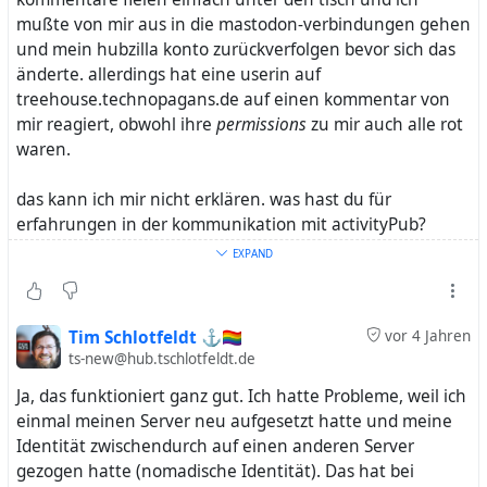
mußte von mir aus in die mastodon-verbindungen gehen
und mein hubzilla konto zurückverfolgen bevor sich das
änderte. allerdings hat eine userin auf
treehouse.technopagans.de auf einen kommentar von
mir reagiert, obwohl ihre
permissions
zu mir auch alle rot
waren.
das kann ich mir nicht erklären. was hast du für
erfahrungen in der kommunikation mit activityPub?
funktioniert das "von alleine," oder mußt du die
EXPAND
gesondert anschreiben oder sonstwie dazu bringen, dich
zurückzuverfolgen?
Tim Schlotfeldt ⚓🏳️‍🌈
vor 4 Jahren
ts-new@hub.tschlotfeldt.de
Ja, das funktioniert ganz gut. Ich hatte Probleme, weil ich
einmal meinen Server neu aufgesetzt hatte und meine
Identität zwischendurch auf einen anderen Server
gezogen hatte (nomadische Identität). Das hat bei