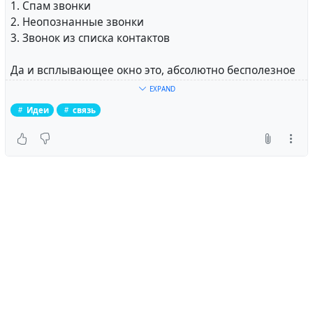
1. Спам звонки
2. Неопознанные звонки
3. Звонок из списка контактов
Да и всплывающее окно это, абсолютно бесполезное
"нет жалоб на спам" - неужели нужно Гарвард
EXPAND
заканчивать, чтобы прикрутить туда кнопку "ответить
Идеи
связь
секретарём"?
#
идеи
#
связь