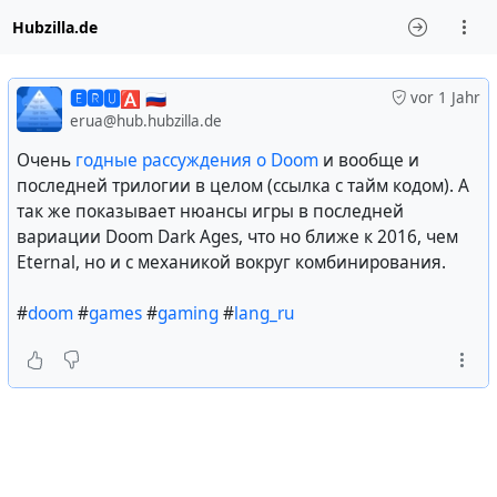
Hubzilla.de
🅴🆁🆄🅰 🇷🇺
vor 1 Jahr
erua@hub.hubzilla.de
Очень
годные рассуждения о Doom
и вообще и
последней трилогии в целом (ссылка с тайм кодом). А
так же показывает нюансы игры в последней
вариации Doom Dark Ages, что но ближе к 2016, чем
Eternal, но и с механикой вокруг комбинирования.
#
doom
#
games
#
gaming
#
lang_ru