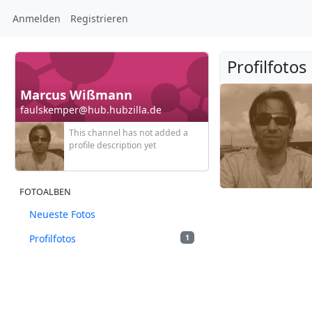
Anmelden
Registrieren
Profilfotos
Marcus Wißmann
faulskemper@hub.hubzilla.de
This channel has not added a
profile description yet
FOTOALBEN
Neueste Fotos
Profilfotos
1