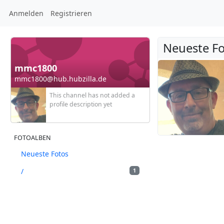
Anmelden
Registrieren
Neueste Fo
mmc1800
mmc1800@hub.hubzilla.de
This channel has not added a
profile description yet
FOTOALBEN
Neueste Fotos
/
1