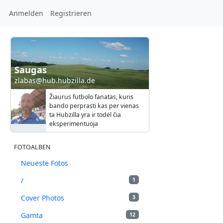
Anmelden
Registrieren
Saugas
zlabas@hub.hubzilla.de
Žiaurus futbolo fanatas, kuris
bando perprasti kas per vienas
ta Hubzilla yra ir todėl čia
eksperimentuoja
FOTOALBEN
Neueste Fotos
/
1
Cover Photos
3
Gamta
12