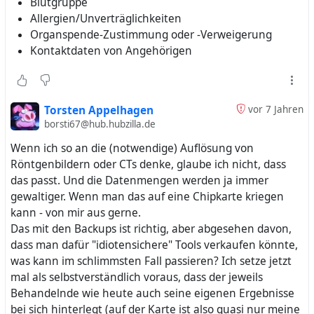
Blutgruppe
gesundheitssystem.htm
Die Digitalisierungspolitik der früheren
Honorarkürzung winkt. Der Gipfel ist jedoch eindeutig
Allergien/Unverträglichkeiten
Link im Tor-Netzwerk:
Bundesgesundheitsminister kann kein Vorbild sein.
die Verletzung der DSGVO durch die Weigerung, dass
Organspende-Zustimmung oder -Verweigerung
http://a6pdp5vmmw4zm5tifrc3qo2pyz7mvnk4zzimpes
Weder den Versicherten noch den Ärztinnen oder
Patienten Zugriff auf ihre eigenen Daten erhalten.
Kontaktdaten von Angehörigen
nckvzinubzmioddad.onion/de/articles/7867-20211219-
Krankenhäusern ist damit gedient, wenn sie
Diese Einschränkung geschieht auf Wunsch der
digitalisierung-gefaehrdet-das-
ungeprüft und unhinterfragt fortgesetzt wird.
Gematek, die andernfalls die Einführung der e-Akte bis
gesundheitssystem.htm
Notwendig ist vielmehr Entschleunigung und eine
2021 gefährdet sieht.
Tags: #
eGK
#
ePA
#
Hack
#
Arbeitnehmerdatenschutz
sachliche Bestandsaufnahme von Bedarf, Kosten und
Torsten Appelhagen
vor 7 Jahren
#
Verbraucherdatenschutz
#
Datenschutz
Nutzen.
borsti67@hub.hubzilla.de
Die angeblich erwarteten "Synergieeffekte" durch die
#
Datensicherheit
#
Freiwilligkeit
#
Zustimmung
e-Akte werden also sicher nicht eintreten, da
#
Einwilligungserfordernis
Wenn ich so an die (notwendige) Auflösung von
Die unterzeichnenden Organisationen fordern daher
hoffentlich genügend Menschen die Auskunft zu
#
elektronischenPatientenakte
#
Gesetzesänderung
Röntgenbildern oder CTs denke, glaube ich nicht, dass
den neuen Bundesgesundheitsminister Karl
ihren Daten durch Anfragen bei und Klagen gegen
#
Anonymisierung
#
Skandale
#
RFID
das passt. Und die Datenmengen werden ja immer
Lauterbach und die Bundestagsfraktionen von SPD,
ihre Krankenkasse erzwingen werden.
#
elektronischeGesundheitskarte
#
eHealth
gewaltiger. Wenn man das auf eine Chipkarte kriegen
Grünen und FDP auf:
kann - von mir aus gerne.
Beschließen Sie für alle neuen Anwendungen der
Mehr dazu bei
Das mit den Backups ist richtig, aber abgesehen davon,
Telematik-Infrastruktur eine Testphase von
https://www.zdf.de/nachrichten/heute/elektronische-
dass man dafür "idiotensichere" Tools verkaufen könnte,
mindestens 12 Monaten. Sie ist mit einer großen
patientenakte-widerstand-gegen-spahn-plaene-
was kann im schlimmsten Fall passieren? Ich setze jetzt
Anzahl von freiwillig Teilnehmenden im realen
100.html
mal als selbstverständlich voraus, dass der jeweils
Praxisbetrieb durchzuführen. Die Bewertung der
und
https://www.aktion-
Behandelnde wie heute auch seine eigenen Ergebnisse
Tests muss durch Ärzte- und
freiheitstattangst.org/de/articles/6936-20190704-
bei sich hinterlegt (auf der Karte ist also quasi nur meine