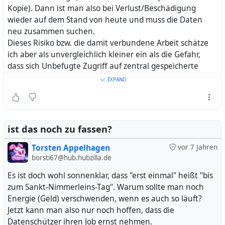
Patientenvertreterinnen und Datenschützerinnen
digitalisierungsgesetz-zur-e-akte.htm
Kopie). Dann ist man also bei Verlust/Beschädigung
erfolgen.
wieder auf dem Stand von heute und muss die Daten
Stellen Sie die bisherigen Vorschriften und
#
Arbeitnehmerdatenschutz
#
Verbraucherdatenschutz
neu zusammen suchen.
technischen Einrichtungen auf den Prüfstand.
#
Datenschutz
#
Datensicherheit
#
Ergonomie
Dieses Risiko bzw. die damit verbundene Arbeit schätze
Freiwilligkeit der elektronische Gesundheitsakte
#
Datenskandale
#
Zensur
#
Transparenz
ich aber als unvergleichlich kleiner ein als die Gefahr,
(ePA) statt opt-out.
#
Informationsfreiheit
#
Anonymisierung
dass sich Unbefugte Zugriff auf zentral gespeicherte
Freiwilligkeit der Nutzung der ePA auch für
#
Persönlichkeitsrecht
#
Privatsphäre
#
RFIDChips
Daten verschaffen, schon allein weil jeweils nur eine
EXPAND
Behandlerinnen, ohne Honorarabzüge
#
elektronischeGesundheitskarte
#
eGK
#
eHealth
#
e-
einzige Person betroffen ist.
keine Honorarabzüge für an die TI nicht
Akte
#
DSGVO
angeschlossene Behandlerinnen
Schutz von Gesundheits- und Behandlungsdaten
ist das noch zu fassen?
(Datensparsamkeit, Zweckbindung) statt
Priorisierung der Datennutzung.
Torsten Appelhagen
vor 7 Jahren
Unterzeichner:
borsti67@hub.hubzilla.de
Bündnis für Datenschutz und Schweigepflicht:
Es ist doch wohl sonnenklar, dass "erst einmal" heißt "bis
https://www.gesundheitsdaten-in-gefahr.de/#
zum Sankt-Nimmerleins-Tag". Warum sollte man noch
Deutsches Psychotherapeuten-Netzwerk:
Energie (Geld) verschwenden, wenn es auch so läuft?
https://kollegennetzwerk-psychotherapie.de/
Jetzt kann man also nur noch hoffen, dass die
die Datenschützer Rhein-Main:
https://ddrm.de/
Datenschützer ihren Job ernst nehmen.
Gen-ethisches Netzwerk:
https://www.gen-