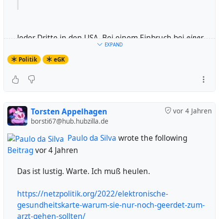
Jeder Dritte in den USA. Bei einem Einbruch bei
einer
EXPAND
Firma.
Politik
eGK
Wie irgendjemand darauf kommen würde, dass sowas
bei uns nicht passieren kann, und dann auch noch
extra Maßnahmen einleitet, dass mehr Daten auf
einem Haufen liegen, das erschließt sich mir nicht.
Torsten Appelhagen
vor 4 Jahren
borsti67@hub.hubzilla.de
Lernt doch bitte einfach mal alle, dass wir Menschen
Paulo da Silva
wrote the following
zu blöde sind, auf unsere Daten aufzupassen. Der
Beitrag
vor 4 Jahren
einzige Weg der Schadensbegrenzung ist, keine Daten
zu haben, die wegkommen könnten.
Das ist lustig. Warte. Ich muß heulen.
#
fefebot
https://netzpolitik.org/2022/elektronische-
gesundheitskarte-warum-sie-nur-noch-geerdet-zum-
arzt-gehen-sollten/