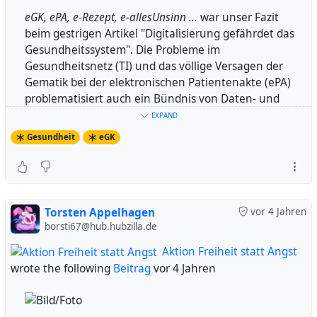
eGK, ePA, e-Rezept, e-allesUnsinn ...
war unser Fazit
beim gestrigen Artikel "Digitalisierung gefährdet das
Gesundheitssystem". Die Probleme im
Gesundheitsnetz (TI) und das völlige Versagen der
Gematik bei der elektronischen Patientenakte (ePA)
problematisiert auch ein Bündnis von Daten- und
Patientenschützern in ihrer aktuellen
EXPAND
Presseerklärung.
Gesundheit
eGK
Setzt Karl Lauterbach Jens Spahns desaströsen
Aktionismus fort?
Datenschützer fordern überlegtes Vorgehen bei
der elektronischen Patientenakte
Torsten Appelhagen
vor 4 Jahren
borsti67@hub.hubzilla.de
Mit einer Gesetzes-Flut versuchte Ex-
Aktion Freiheit statt Angst
Bundesgesundheitsminister Jens Spahn (CDU), im
wrote the following
Beitrag
vor 4 Jahren
Eiltempo die zentrale Digitalisierung des
Gesundheitswesens zu erzwingen. Herzstück davon ist
die elektronische Patientenakte ePA, welche die