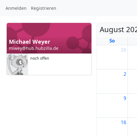
Anmelden
Registrieren
August 20
So
Michael Weyer
miwey@hub.hubzilla.de
26
noch offen
2
9
16