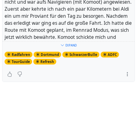
nicht und war aufs Navigieren (mit Komoot) angewiesen.
Zuerst aber kehrte ich nach ein paar Kilometern bei Aldi
ein um mir Proviant für den Tag zu besorgen. Nachdem
das erledigt war ging es auf die große Fahrt. Ich hatte die
Route mit Komoot geplant, im Rennrad Modus, was sich
jetzt wirklich bewährte. Komoot schickte mich und
meinen
Schwarzen Bullen
über asphaltierte
EXPAND
Nebenstrecken. Ich hatte wenig mit Autos zu tun. Der
Radfahren
Dortmund
SchwarzerBulle
ADFC
Anstieg hinter Witten kam mir etwas steiler vor als an der
TourGuide
Refresh
Hauptstraße, wo ich ihn auch schon einmal bewältigt
habe. Aber wtf.
Es sollte was kalt werden rund um Dortmund, auf dem
Handy wurde sogar eine Unwetterwarnung angezeigt,
wegen Frost. Ich war aber gut ausgestattet, hatte mich
auf eine Fahrt durch die Kälte vorbereitet. Wie üblich
durch mehrere Schichten Kleidung.
Als ich nach Wuppertal hineinfuhr, dämmerte es
langsam. Auf der Nordbahntrasse hatte ich dann schon
ziemliche Dunkelheit. Und tatsächlich wurden meine
Hände langsam kalt, die Handschuhe klamm. Also hielt