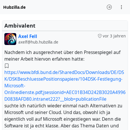
Hubzilla.de
Ambivalent
Axel Fell
vor 3 Jahren
axelf@hub.hubzilla.de
Nachdem ich ausgerechnet über den Pressespiegel auf
meiner Arbeit hiervon erfahren hatte:
https://www.bfdi.bund.de/SharedDocs/Downloads/DE/DS
K/DSKBeschluessePositionspapiere/104DSK-Festlegung-
Microsoft-
Onlinedienste.pdf;jsessionid=AEC01B34D242B3020A4996
D0838AFD80.intranet222?__blob=publicationFile
suchte ich natürlich wieder einmal nach Alternativen zu
Microsoft und seiner Cloud. Und das, obwohl ich ja
eigentlich voll auf Microsoft eingestiegen war. Denn die
Software ist ja echt klasse. Aber das Thema Daten und