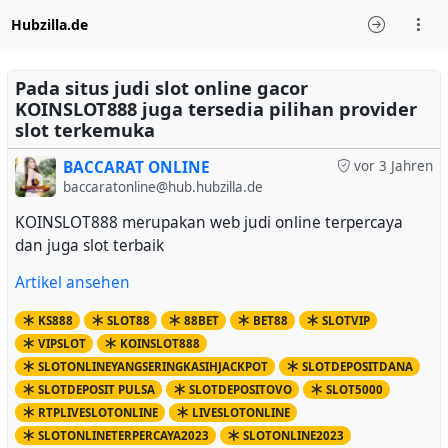
Hubzilla.de
Pada situs judi slot online gacor
KOINSLOT888 juga tersedia pilihan provider
slot terkemuka
BACCARAT ONLINE
vor 3 Jahren
baccaratonline@hub.hubzilla.de
KOINSLOT888 merupakan web judi online terpercaya
dan juga slot terbaik
Artikel ansehen
KS888
SLOT88
88BET
BET88
SLOTVIP
VIPSLOT
KOINSLOT888
SLOTONLINEYANGSERINGKASIHJACKPOT
SLOTDEPOSITDANA
SLOTDEPOSIT PULSA
SLOTDEPOSITOVO
SLOT5000
RTPLIVESLOTONLINE
LIVESLOTONLINE
SLOTONLINETERPERCAYA2023
SLOTONLINE2023