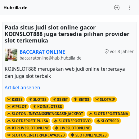
Hubzilla.de
Pada situs judi slot online gacor
KOINSLOT888 juga tersedia pilihan provider
slot terkemuka
BACCARAT ONLINE
vor 3 Jahren
baccaratonline@hub.hubzilla.de
KOINSLOT888 merupakan web judi online terpercaya
dan juga slot terbaik
Artikel ansehen
KS888
SLOT88
88BET
BET88
SLOTVIP
VIPSLOT
KOINSLOT888
SLOTONLINEYANGSERINGKASIHJACKPOT
SLOTDEPOSITDANA
SLOTDEPOSIT PULSA
SLOTDEPOSITOVO
SLOT5000
RTPLIVESLOTONLINE
LIVESLOTONLINE
SLOTONLINETERPERCAYA2023
SLOTONLINE2023