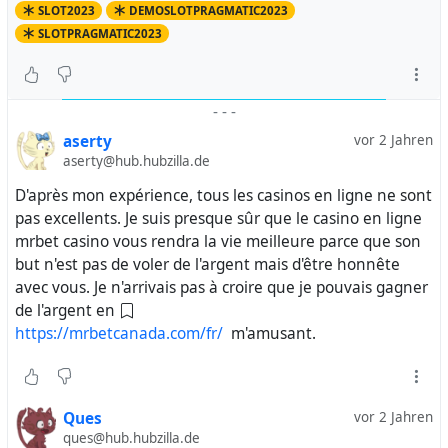
SLOT2023
DEMOSLOTPRAGMATIC2023
SLOTPRAGMATIC2023
-
-
-
aserty
vor 2 Jahren
aserty@hub.hubzilla.de
D'après mon expérience, tous les casinos en ligne ne sont
pas excellents. Je suis presque sûr que le casino en ligne
mrbet casino vous rendra la vie meilleure parce que son
but n'est pas de voler de l'argent mais d'être honnête
avec vous. Je n'arrivais pas à croire que je pouvais gagner
de l'argent en
https://mrbetcanada.com/fr/
m'amusant.
Ques
vor 2 Jahren
ques@hub.hubzilla.de