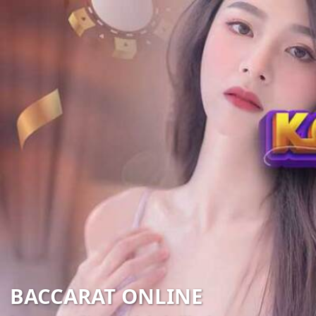
BACCARAT ONLINE