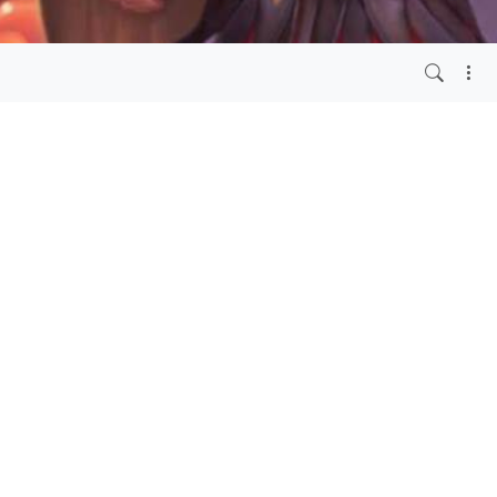
lihan
vor 3 Jahren
SLOTDEPOSITOVO