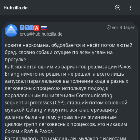
Hubzilla.de
🅴🆁🆄🅰 🇷🇺
vor 3 Tagen
erua@hub.hubzilla.de
ловите наркомана. обдолбается и несёт потом лютый
бред. словно собаки ссущие по всем углам на
прогулке.
Raft является одним из вариантов реализации Paxos.
Erlang ничего не решил и не решал, а всего лишь
запускал параллельное выполнение кода в разных
легковесных процессах используя подход к
параллельным вычислениям Communicating
sequential processes (CSP), ставший потом основной
мулькой Golang и корутин. вся кластеризация у
эрланга была на тему управления жизненным
циклом групп легковесных процессов. это никаким
боком к Raft & Paxos.
Расплодилось, понимаешь ли, мудаков с идиотами,