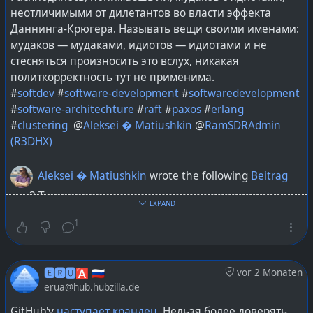
неотличимыми от дилетантов во власти эффекта
Даннинга-Крюгера. Называть вещи своими именами:
мудаков — мудаками, идиотов — идиотами и не
стесняться произносить это вслух, никакая
политкорректность тут не применима.
#
softdev
#
software-development
#
softwaredevelopment
#
software-architechture
#
raft
#
paxos
#
erlang
#
clustering
@
Aleksei � Matiushkin
@
RamSDRAdmin
(R3DHX)
Aleksei � Matiushkin
wrote the following
Beitrag
vor 3 Tagen
EXPAND
1
@mstadmin
эрланг эту задачу решил 40 лет назад, с
тех пор выдумали рафт и даже паксос тут худо-
бедно подойдет.
🅴🆁🆄🅰 🇷🇺
vor 2 Monaten
erua@hub.hubzilla.de
Иллюзия, что в «нормальной» сети не нужно ждать
сплит-брейна — хороша для детсада.
GitHub'у
наступает крандец
. Нельзя более доверять