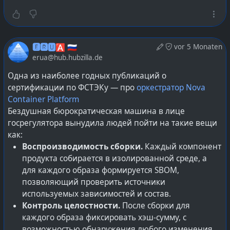
:)
Что дальше? Начать пиво пить, перестать
отжиматься, а на свежем воздухе гулять только ради
🅴🆁🆄🅰 🇷🇺
vor 5 Monaten
жарки шашлыков? Межсезонный депресняк плющит
erua@hub.hubzilla.de
всех и каждого, но разным образом :)
Одна из наиболее годных публикаций о
сертификации по ФСТЭКу — про
оркестратор Nova
#
softwaredev
#
software
#
softwaredevelopment
Container Platform
#
programming
#
vscode
#
vscodium
#
openvscode-server
Бездушная бюрократическая машина в лице
госрегулятора вынудила людей пойти на такие вещи
как:
Воспроизводимость сборки.
Каждый компонент
продукта собирается в изолированной среде, а
для каждого образа формируется SBOM,
позволяющий проверить источники
используемых зависимостей и состав.
Контроль целостности.
После сборки для
каждого образа фиксировать хэш-сумму, с
возможностью обнаружения любого изменения