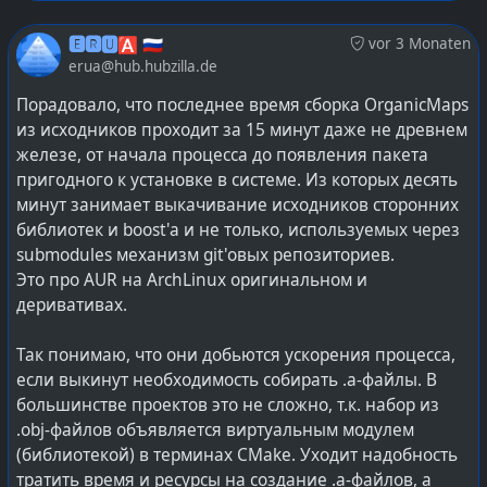
Дело не в том, что русские компании якобы не могут
🅴🆁🆄🅰 🇷🇺
vor 3 Monaten
делать софт. Просто российские пользователи слабо
erua@hub.hubzilla.de
знакомы с продукцией тех российских компаний,
которые реально многут и хорошо известные со своим
Порадовало, что последнее время сборка OrganicMaps
софтом на международном рынке. В медийном
из исходников проходит за 15 минут даже не древнем
пространстве российских пользователей активнее
железе, от начала процесса до появления пакета
всего окучивают именно убогие компании, которые
пригодного к установке в системе. Из которых десять
способны работать лишь на внутренний российский
минут занимает выкачивание исходников сторонних
рыночек. Поскольку нормальные компании,
библиотек и boost'а и не только, используемых через
освоившись на международном рынке, не хотят
submodules механизм git'овых репозиториев.
пачкаться бултыхаясь в одном тазике с убого
Это про AUR на ArchLinux оригинальном и
упоротыми компаниями, местячкового розлива и
деривативах.
значимости :)
Так понимаю, что они добьются ускорения процесса,
#
AliveColors
#
software
#
softwaredevelopment
#
softdev
если выкинут необходимость собирать .a-файлы. В
#
lang_ru
большинстве проектов это не сложно, т.к. набор из
.obj-файлов объявляется виртуальным модулем
ꙮ
wrote the following
Beitrag
vor 3 Monaten
(библиотекой) в терминах CMake. Уходит надобность
тратить время и ресурсы на создание .a-файлов, а