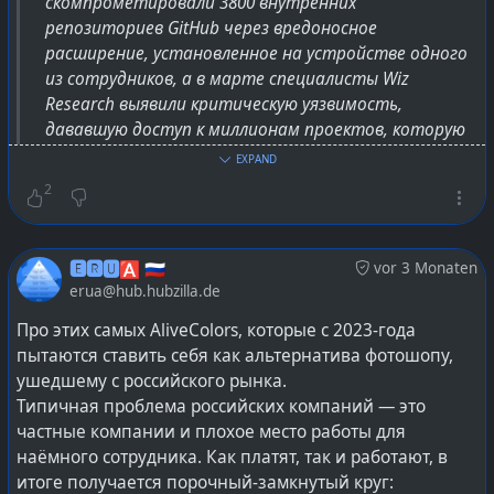
скомпрометировали 3800 внутренних
репозиториев GitHub через вредоносное
расширение, установленное на устройстве одного
из сотрудников, а в марте специалисты Wiz
Research выявили критическую уязвимость,
дававшую доступ к миллионам проектов, которую
пришлось экстренно устранять.
EXPAND
2
Т.е. никакого апокалипсиса, а банально очередной
закат ещё одного социально культурного феномена.
🅴🆁🆄🅰 🇷🇺
vor 3 Monaten
Поотсвечивал несколько лет проект в разных трендах,
erua@hub.hubzilla.de
стал якобы стандартом и основной для молодняка с
синдромом утёнка, а теперь пока и на полки истории.
Про этих самых AliveColors, которые с 2023-года
Ровно как было и со Skype в своё время — опять же
пытаются ставить себя как альтернатива фотошопу,
после поглощения Microsoft и переездом на сервера
ушедшему с российского рынка.
Azure :)
Типичная проблема российских компаний — это
Корпорации почти все такие, сперва деньгами
частные компании и плохое место работы для
размахивают, затем идёт поглощение с
наёмного сотрудника. Как платят, так и работают, в
перемалыванием, а после этого уже развал и
итоге получается порочный-замкнутый круг: