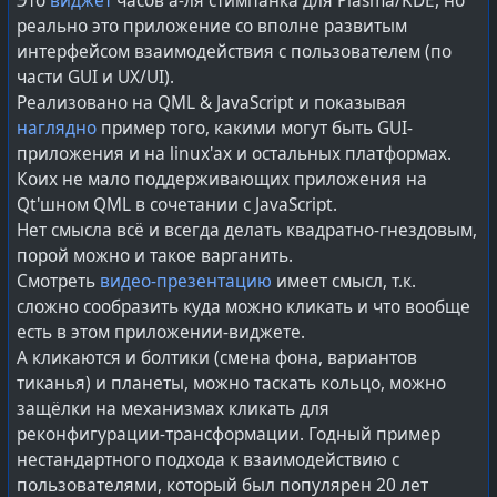
Это
виджет
часов а-ля стимпанка для Plasma/KDE, но
Иначе говоря, внедрён ряд практик, которые
реально это приложение со вполне развитым
оказались включены в процессы на постоянной
интерфейсом взаимодействия с пользователем (по
основе, без пересмотра или отказа — закреплены как
части GUI и UX/UI).
постоянная часть жизненного цикла создаваемого
Реализовано на QML & JavaScript и показывая
продукта:
наглядно
пример того, какими могут быть GUI-
Генерация SBOM, статический и динамический
приложения и на linux'ах и остальных платформах.
анализ, тестирование устойчивости, контроль
Коих не мало поддерживающих приложения на
целостности артефактов, подпись образов и
Qt'шном QML в сочетании с JavaScript.
детерминированные пайплайны сборки.
Нет смысла всё и всегда делать квадратно-гнездовым,
порой можно и такое варганить.
В данном случае, госрегулятор выполняет роль
Смотреть
видео-презентацию
имеет смысл, т.к.
внешней силы, нормализирующей качество
сложно сообразить куда можно кликать и что вообще
продукции, чтобы потребителей перестали почивать
есть в этом приложении-виджете.
дерьмом через неявный картельный сговор
А кликаются и болтики (смена фона, вариантов
производителей. В то время, как все остальные
тиканья) и планеты, можно таскать кольцо, можно
рыночные механизмы привели лишь к упадку в
защёлки на механизмах кликать для
индустрии — катастрофическому снижению качества
реконфигурации-трансформации. Годный пример
и надёжности эксплуатируемых систем.
нестандартного подхода к взаимодействию с
пользователями, который был популярен 20 лет
Каких-то 15-20 лет назад этот весь набор требований