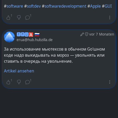
#
software
#
softdev
#
softwaredevelopment
#
Apple
#
GUI
1
1
🅴🆁🆄🅰 🇷🇺
vor 7 Monaten
erua@hub.hubzilla.de
За использование мьютексов в обычном Go'шном
коде надо выкидывать на мороз — увольнять или
ставить в очередь на увольнение.
Artikel ansehen
1
1