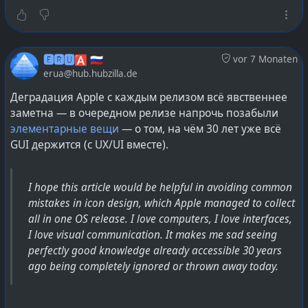
🅴🆁🆄🅰 🇷🇺
vor 7 Monaten
erua@hub.hubzilla.de
Деградация Apple с каждым релизом всё явственнее
заметна — в очередном релизе напрочь позабыли
элементарные вещи
— о том, на чём 30 лет уже всё
GUI держится (с UX/UI вместе).
I hope this article would be helpful in avoiding common
mistakes in icon design, which Apple managed to collect
all in one OS release. I love computers, I love interfaces,
I love visual communication. It makes me sad seeing
perfectly good knowledge already accessible 30 years
ago being completely ignored or thrown away today.