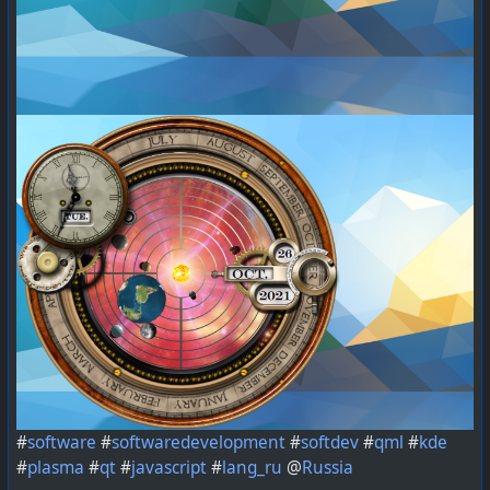
#
контейнеризация
#
b2g
#
ФСТЭК
#
software
#
softdev
#
softwaredevelopment
#
software-development
#
фстэк
#
lang_ru
@
Russia
@
rur
#
software
#
softwaredevelopment
#
softdev
#
qml
#
kde
#
plasma
#
qt
#
javascript
#
lang_ru
@
Russia