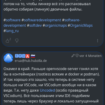
с радостью бы перешёл на российский alivecolors
потом на то, чтобы линкер всё это распаковывал
вместо гимпа/криты, если бы мог его хотя б
обратно собирая (линкуя) двоичные файлы.
попробовать — уже третья попытка его
протестировать на разных версиях и каждый раз
#
software
#
softwaredevelopment
#
software-
он вылетает при запуске. в прошлый раз
development
#
softdev
#
organicmaps
#
OrganicMaps
обращение в поддержку что-то вылечило, а что-то
#
lang_ru
нет :(
2
Причём ладно б если б мой дистр (opensuse) у них
не поддерживался, так они на сайте для него
🅴🆁🆄🅰 🇷🇺
vor 4 Monaten
репозитории публикуют!
erua@hub.hubzilla.de
Охамел в край. Раньше openvscode-server гонял хотя
бы в контейнерах (rootless всякие и docker и podman).
И так хорошо это зашло, что теперь в системе нету
больше ни VSCode, ни VSCodium вообще ни в каком
виде. Т.е. нету даже
Uncoded
(особо праведный
VSCodium). Всё пользование этим IDE-подобием
теперь лишь через браузер и локально запущенный