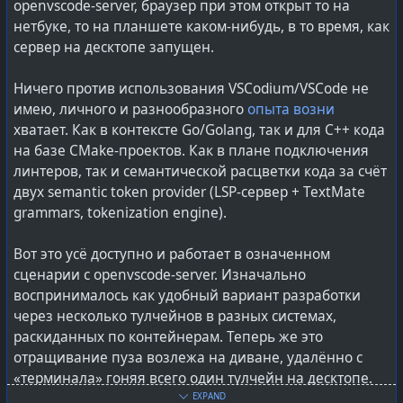
openvscode-server, браузер при этом открыт то на
нетбуке, то на планшете каком-нибудь, в то время, как
сервер на десктопе запущен.
Ничего против использования VSCodium/VSCode не
имею, личного и разнообразного
опыта возни
хватает. Как в контексте Go/Golang, так и для C++ кода
на базе CMake-проектов. Как в плане подключения
линтеров, так и семантической расцветки кода за счёт
двух semantic token provider (LSP-сервер + TextMate
grammars, tokenization engine).
Вот это усё доступно и работает в означенном
сценарии с openvscode-server. Изначально
воспринималось как удобный вариант разработки
через несколько тулчейнов в разных системах,
раскиданных по контейнерам. Теперь же это
отращивание пуза возлежа на диване, удалённо с
«терминала» гоняя всего один тулчейн на десктопе.
Не пяти-шести в разных контейнерах, а всего одного
EXPAND