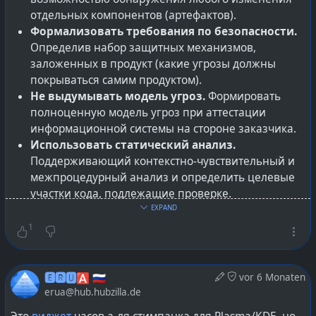
отдельных компонентов (артефактов).
Формализовать требования по безопасности.
Определив набор защитных механизмов,
заложенных в продукт (какие угрозы должны
покрываться самим продуктом).
Не выдумывать модель угроз.
Формировать
полноценную модель угроз при аттестации
информационной системы на стороне заказчика.
Использовать статический анализ.
Поддерживающий контекстно-чувствительный и
межпроцедурный анализ и определить целевые
участки кода, подлежащие проверке.
Описать процесс разработки.
Приводить
EXPAND
сложившиеся практики к состоянию, когда
1
возможно однозначно формализовать и
обеспечить воспроизводимость (с
подтверждением в рамках установленных
🅴🆁🆄🅰 🇷🇺
vor 6 Monaten
требований).
erua@hub.hubzilla.de