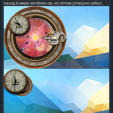
назад в мире windows-ов, но потом успешно забыт.
казался более чем естественным, но пришли времена
системного кризиса. Когда всё это отступило под
давлением мифических «требований рынка» —
банальной погоне за быстрыми прибылями и
минимальной себестоимостью. Такой же выдуманной
и мифической сущности, как печально известная
«невидимая рука» Адама Смита.
Т.е. зумеры с миллениалами открыли для себя мир
разработки софта в том виде, каким таковой должен
быть, даже когда решение (продукт) собирается из
сотни чужих (сторонних) open source компонентов.
Когда огромная или подавляющая часть продукта
слеплена из говна и палок (является непонятно кем
написанным и неясно как развивающимся).
Да и к вопросу независимого развития open source,
использование компонентов (библиотек) из distrolеss-
образов крайне полезно для обеспечения
жизнеспособности и разнообразия в GNU'шном мире
из-за безумного фрагментирования #
linux'ов
.