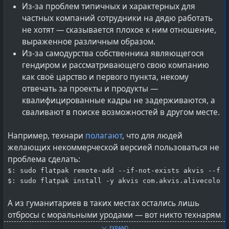
тотальный демонтаж с дезинтеграцией на составные
Из-за проблем типичных и характерных для
части.
частных компаний сотрудники на дядю работать
не хотят — сказывается плохое к ним отношение,
#
programming
#
softwaredevelopment
#
softdev
выраженное различным образом.
#
microsoft
#
github
#
lang_ru
Из-за самодурства собственника являющегося
гендиром и рассматривающего свою компанию
как своё царство и первого пункта, некому
отвечать за проекты и продукты —
квалифицированные кадры не задерживаются, а
сваливают в поиске возможностей в другом месте.
Например, технари
полагают
, что для людей
желающих некоммерческой версией пользоваться не
проблема сделать:
$: sudo flatpak remote-add --if-not-exists akvis --fro
$: sudo flatpak install -y akvis com.akvis.alivecolors
А из гуманитариев в таких местах остались лишь
отбросы с моральными уродами — вот никто технарям
и не подсказал почему и зачем сперва надо в виде
EXPAND