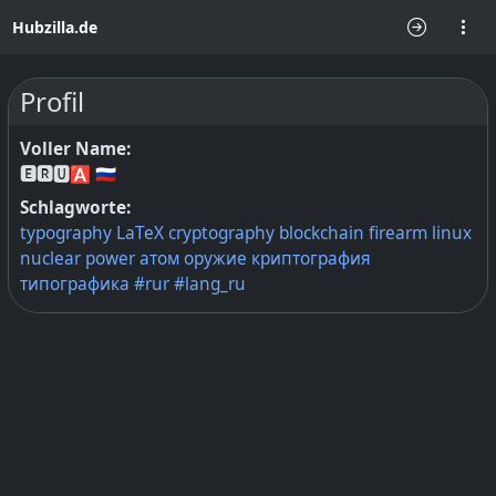
Hubzilla.de
Profil
Voller Name:
🅴🆁🆄🅰 🇷🇺
Schlagworte:
typography
LaTeX
cryptography
blockchain
firearm
linux
nuclear
power
атом
оружие
криптография
типографика
#rur
#lang_ru