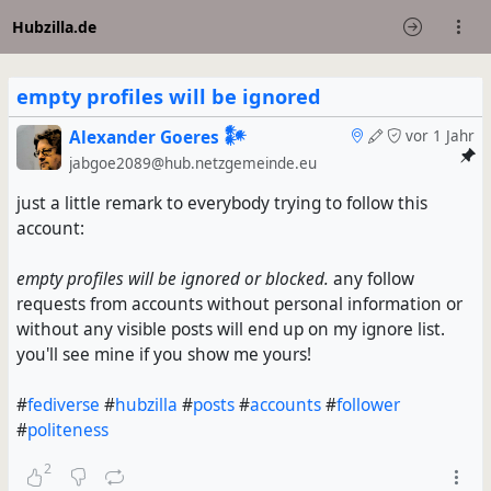
Hubzilla.de
empty profiles will be ignored
Alexander Goeres 𒀯
vor 1 Jahr
jabgoe2089@hub.netzgemeinde.eu
just a little remark to everybody trying to follow this
account:
empty profiles will be ignored or blocked.
any follow
requests from accounts without personal information or
without any visible posts will end up on my ignore list.
you'll see mine if you show me yours!
#
fediverse
#
hubzilla
#
posts
#
accounts
#
follower
#
politeness
2