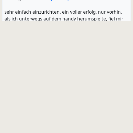
sehr einfach einzurichten. ein voller erfolg. nur vorhin,
als ich unterwegs auf dem handy herumspielte, fiel mir
auf, dass syncthing behauptete, es sei mit der mirror-
instanz auf meinem heimrechner verbunden. was? durch
meinen router und die firewall nach draußen auf mein
handy? und ja: syncthing tut so etwas. das ist natürlich
bequem und mir fallen gleich noch viel mehr sachen ein,
die ich regelmäßig und automatisch mit zuhause
abgleichen könnte. ich vergesse das nur jedesmal per
hand zu machen.
aber eigentlich weiß ich nicht, ob mir das gefällt? finde
ich es gut, dass syncthing einfach so durch die tür
marschiert und sachen nach hause schleppt; auch wenn
das sachen sind, die ich gerne nach hause gebracht
hätte? was aber, wenn es sich nicht darauf beschränkt?
ich hab die funktionsbeschreibung eben nur mal kurz
überflogen. die muss ich mir am wochenende noch mal