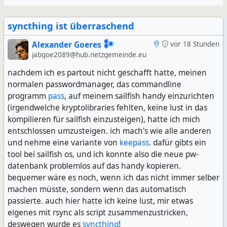
syncthing ist überraschend
Alexander Goeres 𒀯
vor 18 Stunden
jabgoe2089@hub.netzgemeinde.eu
nachdem ich es partout nicht geschafft hatte, meinen
normalen passwordmanager, das commandline
programm
pass
, auf meinem sailfish handy einzurichten
(irgendwelche kryptolibraries fehlten, keine lust in das
kompilieren für sailfish einzusteigen), hatte ich mich
entschlossen umzusteigen. ich mach's wie alle anderen
und nehme eine variante von
keepass
. dafür gibts ein
tool bei sailfish os, und ich konnte also die neue pw-
datenbank problemlos auf das handy kopieren.
bequemer wäre es noch, wenn ich das nicht immer selber
machen müsste, sondern wenn das automatisch
passierte. auch hier hatte ich keine lust, mir etwas
eigenes mit rsync als script zusammenzustricken,
deswegen wurde es
syncthing
!