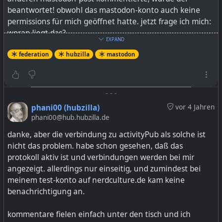
beantwortet! obwohl das mastodon-konto auch keine
permissions für mich geöffnet hatte. jetzt frage ich mich:
woran liegt das?
EXPAND
ist da irgendeine behind-the-scenes magic am werk, oder
federation
hubzilla
mastodon
was? wäre natürlich hervorragend, mit anderen
fediverse-leuten so einfach kommunizieren zu können,
aber irgendwie kann ich das kaum glauben. ich hoffe,
-
-
-
daß du mehr darüber weißt, da ich in deinen posts
phani00 (hubzilla)
vor 4 Jahren
gesehen habe, daß du dich mit dem thema beschäftigst.
phani00@hub.hubzilla.de
danke, aber die verbindung zu activityPub als solche ist
nicht das problem. habe schon gesehen, daß das
protokoll aktiv ist und verbindungen werden bei mir
angezeigt. allerdings nur einseitig, und zumindest bei
meinem test-konto auf nerdculture.de kam keine
benachrichtigung an.
kommentare fielen einfach unter den tisch und ich