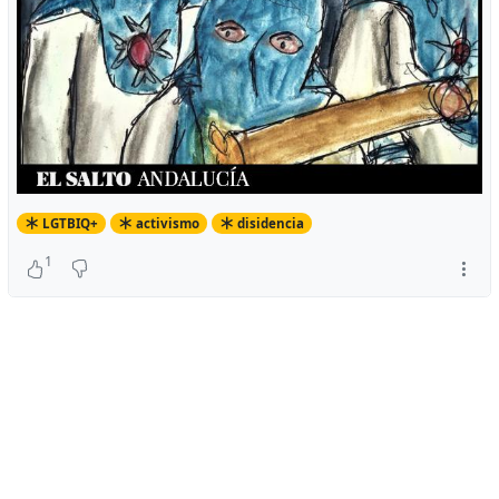
LGTBIQ+
activismo
disidencia
1