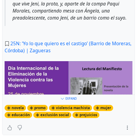
que vive Jeni, la prota, y, aparte de la compa Paqui
Morales, compartiendo mesa con Ángela, una
preadolescente, como Jeni, de un barrio como el suyo.
25N: ‘Yo lo que quiero es el castigo’ (Barrio de Moreras,
Córdoba) | Zagueras
EXPAND
novela
promo
violencia machista
mujer
educación
exclusión social
prejuicios