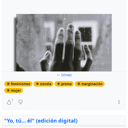
EXPAND
feminismos
novela
promo
marginación
mujer
1
"Yo, tú... él" (edición digital)