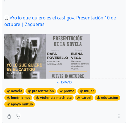
«Yo lo que quiero es el castigo». Presentación 10 de
octubre | Zagueras
EXPAND
novela
presentación
promo
mujer
feminismos
violencia machista
cárcel
educación
apoyo mutuo