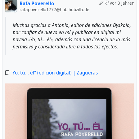
Rafa Poverello
vor 3 Jahren
rafapoverello1777@hub.hubzilla.de
Muchas gracias a Antonio, editor de ediciones Dyskolo,
por confiar de nuevo en mí y publicar en digital mi
novela «Yo, tú… él», además con una licencia de lo más
permisiva y considerada libre a todos los efectos.
Rafa Poverello
Colección: Ficciones
1ª edición septiembre 2024
"Yo, tú... él" (edición digital) | Zagueras
164 páginas
Ediciones Dyskolo
ISBN: 978-84-128259-1-6
Depósito Legal: AB 408-2024
Reserva ahora tu ejemplar con un 10% de descuento y
recíbelo en casa en los primeros días de septiembre