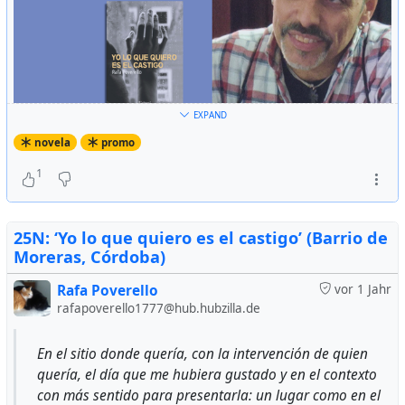
EXPAND
novela
promo
1
25N: ‘Yo lo que quiero es el castigo’ (Barrio de
Moreras, Córdoba)
Rafa Poverello
vor 1 Jahr
rafapoverello1777@hub.hubzilla.de
En el sitio donde quería, con la intervención de quien
quería, el día que me hubiera gustado y en el contexto
con más sentido para presentarla: un lugar como en el